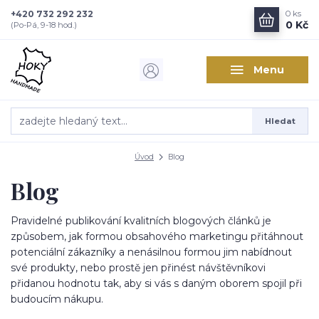
+420 732 292 232
0
ks
0 Kč
(Po-Pá, 9-18 hod.)
Menu
Hledat
Úvod
Blog
Blog
Pravidelné publikování kvalitních blogových článků je
způsobem, jak formou obsahového marketingu přitáhnout
potenciální zákazníky a nenásilnou formou jim nabídnout
své produkty, nebo prostě jen přinést návštěvníkovi
přidanou hodnotu tak, aby si vás s daným oborem spojil při
budoucím nákupu.