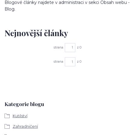
Blogové články najdete v administraci v sekci Obsah webu -
Blog.
Nejnovější články
strana
z 0
strana
z 0
Kategorie blogu
Kutilství
Zahradničení