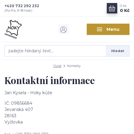
+420 732 292 232
0
ks
0 Kč
(Po-Pá, 9-18 hod.)
Menu
Hledat
Úvod
Kontakty
Kontaktní informace
Jan Kysela - Hoky kůže
IČ: 09856684
Jevanská 407
28163
Vyžlovka