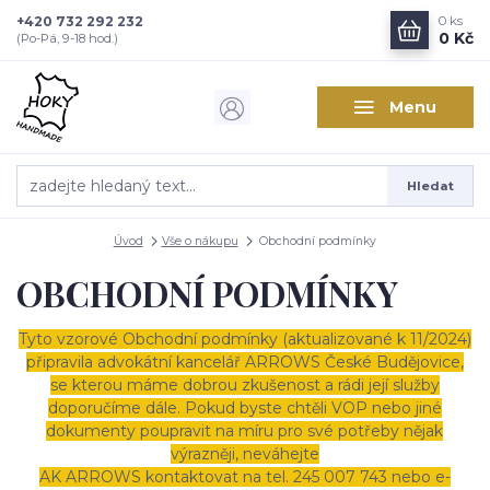
+420 732 292 232
0
ks
0 Kč
(Po-Pá, 9-18 hod.)
Menu
Hledat
Úvod
Vše o nákupu
Obchodní podmínky
OBCHODNÍ PODMÍNKY
Tyto vzorové Obchodní podmínky (aktualizované k 11/2024)
připravila advokátní kancelář ARROWS České Budějovice,
se kterou máme dobrou zkušenost a rádi její služby
doporučíme dále. Pokud byste chtěli VOP nebo jiné
dokumenty poupravit na míru pro své potřeby nějak
výrazněji, neváhejte
AK ARROWS kontaktovat na tel. 245 007 743 nebo e-