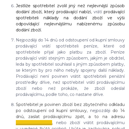
Jestliže spotřebitel zvolil jiný než nejlevnější způsob
dodání zboží, který prodávající nabízí,
vrátí
prodávající
spotřebiteli náklady na dodání zboží ve výši
odpovídající nejlevnějšímu nabízenému způsobu
dodání zboží.
Nejpozději do 14 dnů od odstoupení od kupní smlouvy
prodávající vrátí spotřebiteli peníze, které od
spotřebitele přijal jako platbu za zboží. Peníze
prodávající vrátí stejným způsobem, jakým je obdržel,
leda by spotřebitel souhlasil s jiným způsobem platby,
se kterým by pro něho nebyly spojeny další náklady.
Prodávající není povinen vrátit spotřebiteli peněžní
prostředky dříve, než spotřebitel vrátí prodávajícímu
zboží nebo než prokáže, že zboží odeslal
prodávajícímu, podle toho, co nastane dříve.
Spotřebitel je povinen zboží bez zbytečného odkladu
po odstoupení od kupní smlouvy,
nejpozději
do 14
dnů, zaslat prodávajícímu zpět, a to na adresu
__________________
, nebo zboží vrátit prodávajícímu
v uvedené lhůtě osobně. Lhůta je zachována, pokud