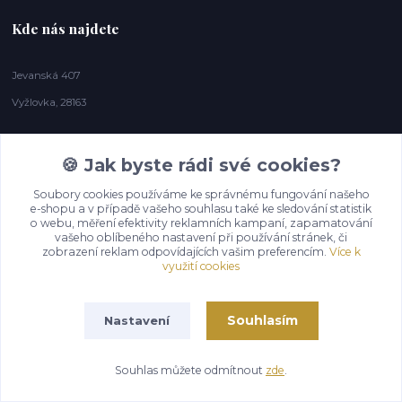
Kde nás najdete
Jevanská 407
Vyžlovka, 28163
🍪 Jak byste rádi své cookies?
Soubory cookies používáme ke správnému fungování našeho
e-shopu a v případě vašeho souhlasu také ke sledování statistik
o webu, měření efektivity reklamních kampaní, zapamatování
vašeho oblíbeného nastavení při používání stránek, či
zobrazení reklam odpovídajících vašim preferencím.
Více k
využití cookies
Souhlasím
Nastavení
Souhlas můžete odmítnout
zde
.