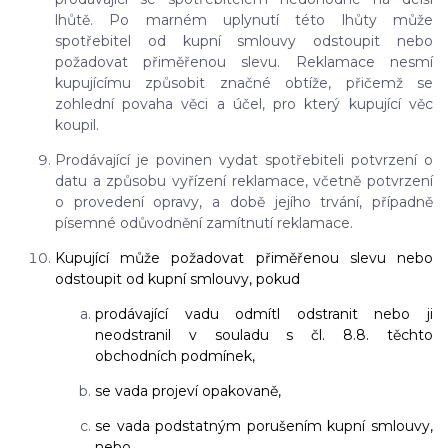
lhůtě. Po marném uplynutí této lhůty může
spotřebitel od kupní smlouvy odstoupit nebo
požadovat přiměřenou slevu. Reklamace nesmí
kupujícímu způsobit značné obtíže, přičemž se
zohlední povaha věci a účel, pro který kupující věc
koupil.
Prodávající je povinen vydat spotřebiteli potvrzení o
datu a způsobu vyřízení reklamace, včetně potvrzení
o provedení opravy, a době jejího trvání, případně
písemné odůvodnění zamítnutí reklamace.
Kupující může požadovat přiměřenou slevu nebo
odstoupit od kupní smlouvy, pokud
prodávající vadu odmítl odstranit nebo ji
neodstranil v souladu s čl. 8.8. těchto
obchodních podmínek,
se vada projeví opakovaně,
se vada podstatným porušením kupní smlouvy,
nebo