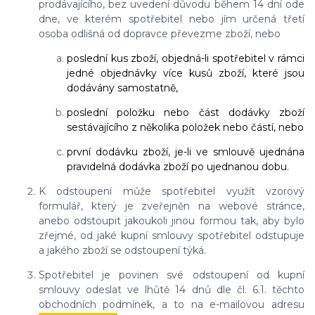
prodávajícího, bez uvedení důvodu během 14 dní ode
dne, ve kterém spotřebitel nebo jím určená třetí
osoba odlišná od dopravce převezme zboží, nebo
poslední kus zboží, objedná-li spotřebitel v rámci
jedné objednávky více kusů zboží, které jsou
dodávány samostatně,
poslední položku nebo část dodávky zboží
sestávajícího z několika položek nebo částí, nebo
první dodávku zboží, je-li ve smlouvě ujednána
pravidelná dodávka zboží po ujednanou dobu.
K odstoupení může spotřebitel využít vzorový
formulář, který je zveřejněn na webové stránce,
anebo odstoupit jakoukoli jinou formou tak, aby bylo
zřejmé, od jaké kupní smlouvy spotřebitel odstupuje
a jakého zboží se odstoupení týká.
Spotřebitel je povinen své odstoupení od kupní
smlouvy odeslat ve lhůtě 14 dnů dle čl. 6.1. těchto
obchodních podmínek, a to na e-mailovou adresu