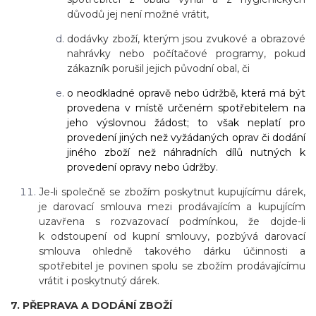
důvodů jej není možné vrátit,
dodávky zboží, kterým jsou zvukové a obrazové
nahrávky nebo počítačové programy, pokud
zákazník porušil jejich původní obal, či
o neodkladné opravě nebo údržbě, která má být
provedena v místě určeném spotřebitelem na
jeho výslovnou žádost; to však neplatí pro
provedení jiných než vyžádaných oprav či dodání
jiného zboží než náhradních dílů nutných k
provedení opravy nebo údržby
.
Je-li společně se zbožím poskytnut kupujícímu dárek,
je darovací smlouva mezi prodávajícím a kupujícím
uzavřena s rozvazovací podmínkou, že dojde-li
k odstoupení od kupní smlouvy, pozbývá darovací
smlouva ohledně takového dárku účinnosti a
spotřebitel je povinen spolu se zbožím prodávajícímu
vrátit i poskytnutý dárek.
7. PŘEPRAVA A DODÁNÍ ZBOŽÍ