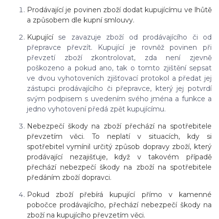
Prodávající je povinen zboží dodat kupujícímu ve lhůtě
a způsobem dle kupní smlouvy.
Kupující
se zavazuje zboží od prodávajícího či od
přepravce převzít. Kupující je rovněž povinen při
převzetí zboží zkontrolovat, zda není zjevně
poškozeno a pokud ano, tak o tomto zjištění sepsat
ve dvou vyhotoveních zjišťovací protokol a předat jej
zástupci prodávajícího či přepravce, který jej potvrdí
svým podpisem s uvedením svého jména a funkce a
jedno vyhotovení předá zpět kupujícímu.
Nebezpečí škody na zboží přechází na spotřebitele
převzetím věci. To neplatí v situacích, kdy si
spotřebitel vymínil určitý způsob dopravy zboží, který
prodávající nezajišťuje, když v takovém případě
přechází nebezpečí škody na zboží na spotřebitele
předáním zboží dopravci.
Pokud zboží přebírá kupující přímo v kamenné
pobočce prodávajícího, přechází nebezpečí škody na
zboží na kupujícího převzetím věci.