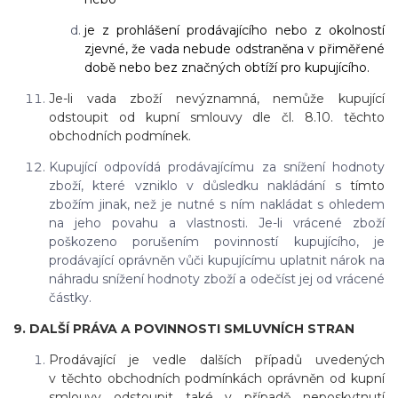
je z prohlášení prodávajícího nebo z okolností
zjevné, že vada nebude odstraněna v přiměřené
době nebo bez značných obtíží pro kupujícího.
Je-li vada zboží nevýznamná, nemůže kupující
odstoupit od kupní smlouvy dle čl. 8.10. těchto
obchodních podmínek.
Kupující odpovídá prodávajícímu za snížení hodnoty
zboží, které vzniklo v důsledku nakládání s
tímto
zbožím jinak, než je nutné s ním nakládat s ohledem
na jeho povahu a vlastnosti. Je-li vrácené zboží
poškozeno porušením povinností kupujícího, je
prodávající oprávněn vůči kupujícímu uplatnit nárok na
náhradu snížení hodnoty zboží a odečíst jej od vrácené
částky.
9. DALŠÍ PRÁVA A POVINNOSTI SMLUVNÍCH STRAN
Prodávající je vedle dalších případů uvedených
v těchto obchodních podmínkách oprávněn od kupní
smlouvy odstoupit také v případě neposkytnutí