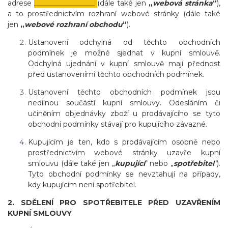
adrese
_________________
(dále také jen
„
webová stránka
“
),
a to prostřednictvím rozhraní webové stránky (dále také
jen
„
webové rozhraní obchodu
“
).
Ustanovení odchylná od těchto obchodních
podmínek je možné sjednat v kupní smlouvě.
Odchylná ujednání v kupní smlouvě mají přednost
před ustanoveními těchto obchodních podmínek.
Ustanovení těchto obchodních podmínek jsou
nedílnou součástí kupní smlouvy. Odesláním či
učiněním objednávky zboží u prodávajícího se tyto
obchodní podmínky stávají pro kupujícího závazné.
Kupujícím je ten, kdo s prodávajícím osobně nebo
prostřednictvím webové stránky uzavře kupní
smlouvu (dále také jen „
kupující
“ nebo „
spotřebitel
“).
Tyto obchodní podmínky se nevztahují na případy,
kdy kupujícím není spotřebitel.
2. SDĚLENÍ PRO SPOTŘEBITELE PŘED UZAVŘENÍM
KUPNÍ SMLOUVY