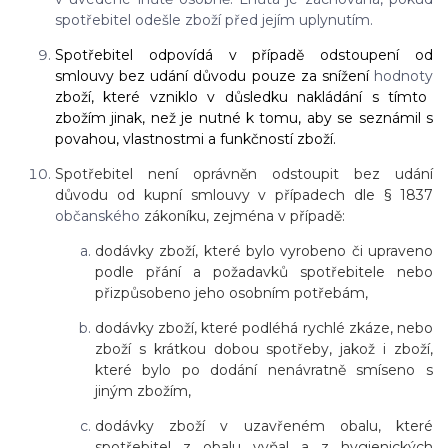
spotřebitel odešle zboží před jejím uplynutím.
Spotřebitel odpovídá v případě odstoupení od
smlouvy bez udání důvodu pouze za snížení
hodnoty
zboží, které vzniklo v důsledku nakládání s tímto
zbožím jinak, než je nutné k tomu, aby se seznámil s
povahou, vlastnostmi a funkčností zboží.
Spotřebitel není oprávněn odstoupit bez udání
důvodu od kupní smlouvy v případech dle § 1837
občanského
zákoníku, zejména v případě:
dodávky zboží, které bylo vyrobeno či upraveno
podle přání a požadavků spotřebitele nebo
přizpůsobeno jeho osobním potřebám,
dodávky zboží, které podléhá rychlé zkáze, nebo
zboží s krátkou dobou spotřeby, jakož i zboží,
které bylo po dodání nenávratně smíseno s
jiným zbožím,
dodávky zboží v uzavřeném obalu, které
spotřebitel z obalu vyňal a z hygienických