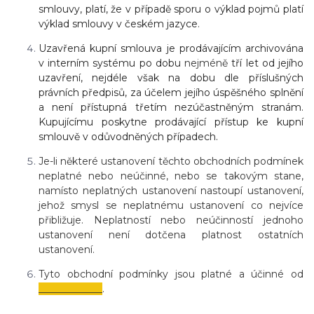
smlouvy, platí, že v případě sporu o výklad pojmů platí
výklad smlouvy v českém jazyce
.
Uzavřená kupní smlouva je prodávajícím archivována
v interním systému po dobu
nejméně
tří let od jejího
uzavření, nejdéle však na dobu dle příslušných
právních předpisů, za účelem jejího úspěšného splnění
a není přístupná třetím nezúčastněným stranám.
Kupujícímu poskytne prodávající přístup ke kupní
smlouvě v odůvodněných případech.
Je-li některé ustanovení těchto obchodních podmínek
neplatné nebo neúčinné, nebo se takovým stane,
namísto neplatných ustanovení nastoupí ustanovení,
jehož smysl se neplatnému ustanovení co nejvíce
přibližuje. Neplatností nebo neúčinností jednoho
ustanovení není dotčena platnost ostatních
ustanovení.
Tyto obchodní podmínky jsou platné a účinné od
_____________
.