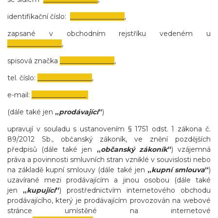
identifikační číslo:
________________
,
zapsané v obchodním rejstříku vedeném
u
________________
,
spisová značka
________________
,
tel. číslo:
________________
,
e-mail:
________________
(dále také jen
„
prodávající
“
)
upravují v souladu s ustanovením § 1751 odst. 1 zákona č.
89/2012 Sb., občanský zákoník, ve znění pozdějších
předpisů (dále také jen
„
občanský zákoník
“
) vzájemná
práva a povinnosti smluvních stran vzniklé v souvislosti nebo
na základě kupní smlouvy (dále také jen
„
kupní smlouva
“
)
uzavírané mezi prodávajícím a jinou osobou (dále také
jen
„
kupující
“
) prostřednictvím internetového obchodu
prodávajícího, který je prodávajícím provozován na webové
stránce umístěné na internetové