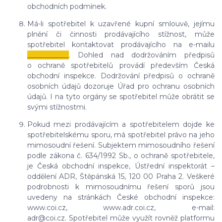
obchodních podmínek.
Má-li spotřebitel k uzavřené kupní smlouvě, jejímu
plnění či činnosti prodávajícího stížnost, může
spotřebitel kontaktovat prodávajícího na e-mailu
____________
. Dohled nad dodržováním předpisů
o ochraně spotřebitelů provádí především Česká
obchodní inspekce. Dodržování předpisů o ochraně
osobních údajů dozoruje Úřad pro ochranu osobních
údajů. I na tyto orgány se spotřebitel může obrátit se
svými stížnostmi.
Pokud mezi prodávajícím a spotřebitelem dojde ke
spotřebitelskému sporu, má spotřebitel právo na jeho
mimosoudní řešení. Subjektem mimosoudního řešení
podle zákona č. 634/1992 Sb., o ochraně spotřebitele,
je Česká obchodní inspekce, Ústřední inspektorát –
oddělení ADR, Štěpánská 15, 120 00 Praha 2. Veškeré
podrobnosti k mimosoudnímu řešení sporů jsou
uvedeny na stránkách České obchodní inspekce:
www.coi.cz, www.adr.coi.cz, e-mail:
adr@coi.cz. Spotřebitel může využít rovněž platformu