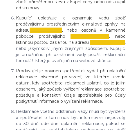
zboží, přiměřenou slevu z kupní ceny nebo odstoupit
od smlouvy.
Kupující uplatňuje a oznamuje vadu zboží
prodávajícímu prostřednictvím e-mailové zprávy na
adresu
________________
,
nebo osobně v kamenné
pobočce prodávajícího
_______
____________
,
nebo
listinnou poštou zaslanou na adresu
_________________
,
nebo jakýmkoliv jiným zřejmým způsobem. Kupující
je umožněno při oznámení vady použít reklamační
formulář, který je uveřejněn na webové stránce.
Prodávající je povinen spotřebiteli vydat při uplatnění
reklamace písemné potvrzení, ve kterém uvede
datum, kdy spotřebitel reklamaci uplatnil, co je jejím
obsahem, jaký způsob vyřízení reklamace spotřebitel
požaduje a kontaktní údaje spotřebitele pro účely
poskytnutí informace o vyřízení reklamace.
Reklamace včetně odstranění vady musí být vyřízena
a spotřebitel o tom musí být informován nejpozději
do 30 dnů ode dne uplatnění reklamace, pokud se
prodávající se spotřebitelem nedohodne na delší