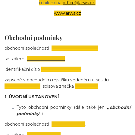
mailem na
office@arws.cz
.
www.arws.cz
Obchodní podmínky
obchodní společnosti
______________________
se sídlem
__________________
identifikační číslo
___________________
zapsané v obchodním rejstříku vedeném u soudu
_________________
,
spisová značka
___________
1. ÚVODNÍ USTANOVENÍ
Tyto obchodní podmínky (dále také jen
„
obchodní
podmínky
“
)
obchodní společnosti
________________
,
se sídlem
________________
,