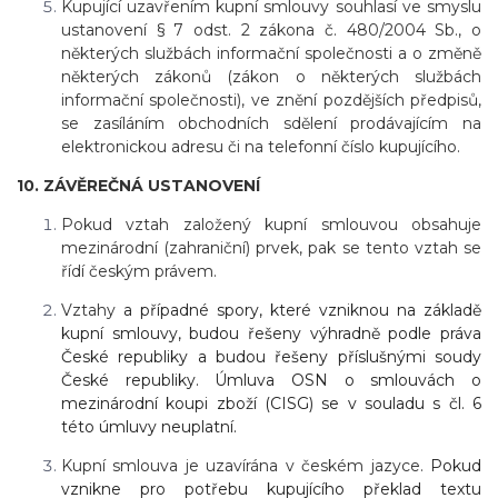
Kupující uzavřením kupní smlouvy souhlasí ve smyslu
ustanovení § 7 odst. 2 zákona č. 480/2004 Sb., o
některých službách informační společnosti a o změně
některých zákonů (zákon o některých službách
informační společnosti), ve znění pozdějších předpisů,
se zasíláním obchodních sdělení prodávajícím na
elektronickou adresu či na telefonní číslo kupujícího.
10. ZÁVĚREČNÁ USTANOVENÍ
Pokud vztah založený kupní smlouvou obsahuje
mezinárodní (zahraniční) prvek, pak se tento vztah se
řídí českým právem.
Vztahy
a případné spory, které vzniknou na základě
kupní smlouvy, budou řešeny výhradně podle práva
České republiky a budou řešeny příslušnými soudy
České republiky. Úmluva OSN o smlouvách o
mezinárodní koupi zboží (CISG) se v souladu s čl. 6
této úmluvy neuplatní.
Kupní smlouva je uzavírána v českém jazyce.
Pokud
vznikne pro potřebu kupujícího překlad textu