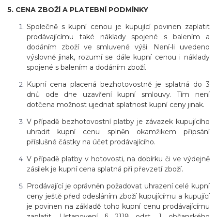
5. CENA ZBOŽÍ A PLATEBNÍ PODMÍNKY
Společně s kupní cenou je kupující povinen zaplatit
prodávajícímu také náklady spojené s balením a
dodáním zboží ve smluvené výši. Není-li uvedeno
výslovně jinak, rozumí se dále kupní cenou i náklady
spojené s balením a dodáním zboží.
Kupní cena placená bezhotovostně je splatná do 3
dnů ode dne uzavření kupní smlouvy. Tím není
dotčena možnost ujednat splatnost kupní ceny jinak.
V případě bezhotovostní platby je závazek kupujícího
uhradit kupní cenu splněn okamžikem připsání
příslušné částky na účet prodávajícího.
V případě platby v hotovosti, na dobírku či ve výdejně
zásilek je kupní cena splatná při převzetí zboží.
Prodávající je oprávněn požadovat uhrazení celé kupní
ceny ještě před odesláním zboží kupujícímu a kupující
je povinen na základě toho kupní cenu prodávajícímu
zaplatit. Ustanovení § 2119 odst. 1 občanského