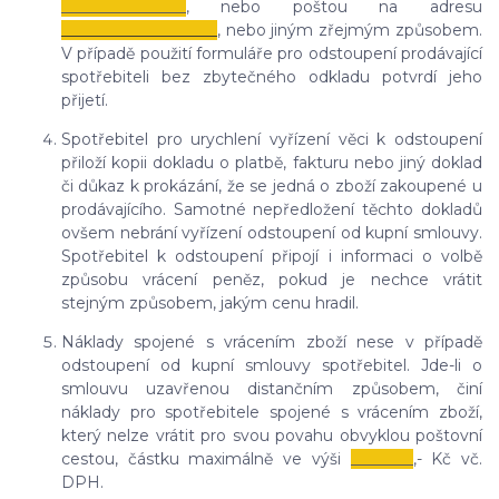
________________
, nebo poštou na adresu
____________________
, nebo jiným zřejmým způsobem.
V případě použití formuláře pro odstoupení prodávající
spotřebiteli bez zbytečného odkladu potvrdí jeho
přijetí.
Spotřebitel pro urychlení vyřízení věci k odstoupení
přiloží kopii dokladu o platbě, fakturu nebo jiný doklad
či důkaz k prokázání, že se jedná o zboží zakoupené u
prodávajícího. Samotné nepředložení těchto dokladů
ovšem nebrání vyřízení odstoupení od kupní smlouvy.
Spotřebitel k odstoupení připojí i informaci o volbě
způsobu vrácení peněz, pokud je nechce vrátit
stejným způsobem, jakým cenu hradil.
Náklady spojené s vrácením zboží nese v případě
odstoupení od kupní smlouvy spotřebitel. Jde-li o
smlouvu uzavřenou distančním způsobem, činí
náklady pro spotřebitele spojené s vrácením zboží,
který nelze vrátit pro svou povahu obvyklou poštovní
cestou, částku maximálně ve výši
________
,- Kč vč.
DPH.