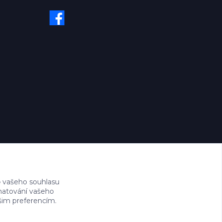
 vašeho souhlasu
amatování vašeho
ašim preferencím.