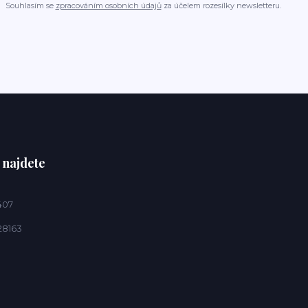
Souhlasím se
zpracováním osobních údajů
za účelem rozesílky newsletteru.
 najdete
407
28163