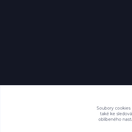
Soubory cookies
také ke sledová
oblíbeného nasta