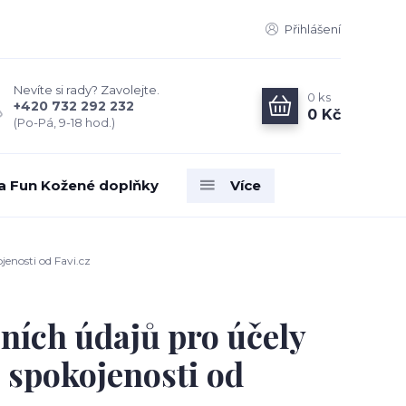
Přihlášení
Nevíte si rady? Zavolejte.
0
ks
+420 732 292 232
0 Kč
(Po-Pá, 9-18 hod.)
ia Fun Kožené doplňky
Více
enosti od Favi.cz
ních údajů pro účely
 spokojenosti od