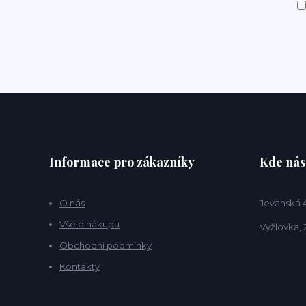
Informace pro zákazníky
Kde nás
O nás
Jevanská 
Vše o nákupu
Vyžlovka, 
Obchodní podmínky
Kontakty