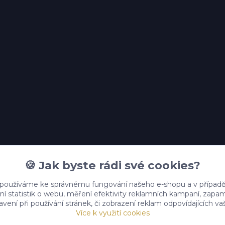
🍪 Jak byste rádi své cookies?
 používáme ke správnému fungování našeho e-shopu a v případě
ní statistik o webu, měření efektivity reklamních kampaní, zap
vení při používání stránek, či zobrazení reklam odpovídajících v
Více k využití cookies