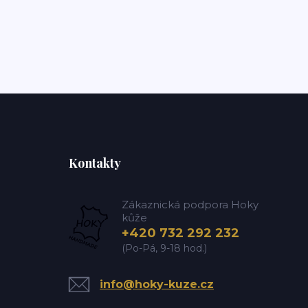
Kontakty
Zákaznická podpora Hoky
kůže
+420 732 292 232
(Po-Pá, 9-18 hod.)
info@hoky-kuze.cz