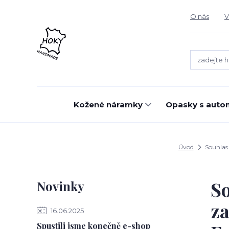
O nás
V
Kožené náramky
Opasky s auto
Úvod
Souhlas 
So
Novinky
za
16.06.2025
Spustili jsme konečně e-shop