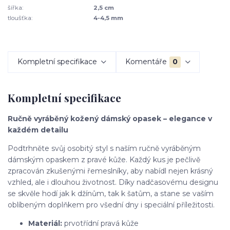
šířka:
2,5 cm
tloušťka:
4-4,5 mm
Kompletní specifikace
Komentáře
0
Kompletní specifikace
Ručně vyráběný kožený dámský opasek – elegance v
každém detailu
Podtrhněte svůj osobitý styl s naším ručně vyráběným
dámským opaskem z pravé kůže. Každý kus je pečlivě
zpracován zkušenými řemeslníky, aby nabídl nejen krásný
vzhled, ale i dlouhou životnost. Díky nadčasovému designu
se skvěle hodí jak k džínům, tak k šatům, a stane se vaším
oblíbeným doplňkem pro všední dny i speciální příležitosti.
Materiál:
prvotřídní pravá kůže