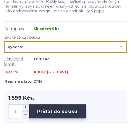
opaskem z pravé kůže. Každý kus je pečlivě zpracován zkušenými
řemeslníky, aby nabídl nejen krásný vzhled, ale i dlouhou životnost.
Díky nadčasovému designu se skvěle hodí jak...
celý popis
Dostupnost
Skladem 5 ks
Zvolte délku opasku
Cena před
1 699 Kč
slevou
Ušetříte
100 Kč (
6
% sleva)
Nejsme plátci DPH
1 599 Kč
/
ks
Přidat do košíku