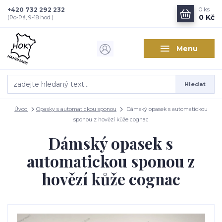
+420 732 292 232
0
ks
0 Kč
(Po-Pá, 9-18 hod.)
Menu
Hledat
Úvod
Opasky s automatickou sponou
Dámský opasek s automatickou
sponou z hovězí kůže cognac
Dámský opasek s
automatickou sponou z
hovězí kůže cognac