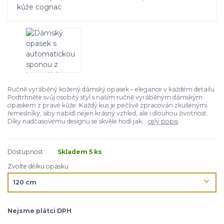
Ručně vyráběný kožený dámský opasek – elegance v každém detailu
Podtrhněte svůj osobitý styl s naším ručně vyráběným dámským
opaskem z pravé kůže. Každý kus je pečlivě zpracován zkušenými
řemeslníky, aby nabídl nejen krásný vzhled, ale i dlouhou životnost.
Díky nadčasovému designu se skvěle hodí jak...
celý popis
Dostupnost
Skladem 5 ks
Zvolte délku opasku
Nejsme plátci DPH