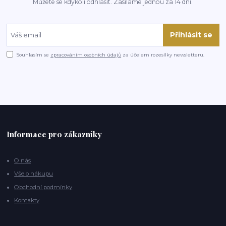
Můžete se kdykoli odhlásit. Zasíláme jednou za 14 dní.
Přihlásit se
Souhlasím se
zpracováním osobních údajů
za účelem rozesílky newsletteru.
Informace pro zákazníky
O nás
Vše o nákupu
Obchodní podmínky
Kontakty