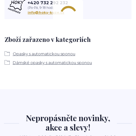
+420 732 292 232
(Po-Pá, 9-18 hod.)
info@hoky-kuze.cz
Zboží zařazeno v kategoriích
Opasky s automatickou sponou
Dámské opasky s automatickou sponou
Nepropásněte novinky,
akce a slevy!