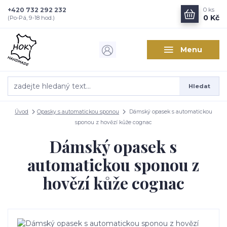
+420 732 292 232
0
ks
0 Kč
(Po-Pá, 9-18 hod.)
Menu
Hledat
Úvod
Opasky s automatickou sponou
Dámský opasek s automatickou
sponou z hovězí kůže cognac
Dámský opasek s
automatickou sponou z
hovězí kůže cognac