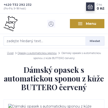
+420 732 292 232
0
ks
0 Kč
(Po-Pá, 9-18 hod.)
Menu
Hledat
Úvod
Opasky s automatickou sponou
Dámský opasek s automatickou
sponou z kůže BUTTERO červený
Dámský opasek s
automatickou sponou z kůže
BUTTERO červený