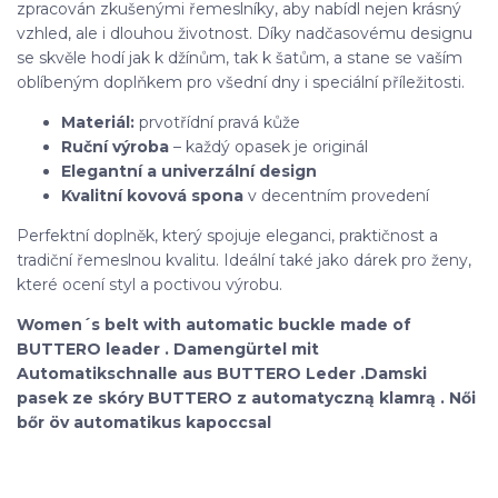
zpracován zkušenými řemeslníky, aby nabídl nejen krásný
vzhled, ale i dlouhou životnost. Díky nadčasovému designu
se skvěle hodí jak k džínům, tak k šatům, a stane se vaším
oblíbeným doplňkem pro všední dny i speciální příležitosti.
Materiál:
prvotřídní pravá kůže
Ruční výroba
– každý opasek je originál
Elegantní a univerzální design
Kvalitní kovová spona
v decentním provedení
Perfektní doplněk, který spojuje eleganci, praktičnost a
tradiční řemeslnou kvalitu. Ideální také jako dárek pro ženy,
které ocení styl a poctivou výrobu.
Women´s belt with automatic buckle made of
BUTTERO leader . Damengürtel mit
Automatikschnalle aus BUTTERO Leder .Damski
pasek ze skóry BUTTERO z automatyczną klamrą . Női
bőr öv automatikus kapoccsal