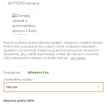
Ručně vyráběný kožený dámský opasek – elegance v každém detailu
Podtrhněte svůj osobitý styl s naším ručně vyráběným dámským
opaskem z pravé kůže. Každý kus je pečlivě zpracován zkušenými
řemeslníky, aby nabídl nejen krásný vzhled, ale i dlouhou životnost.
Díky nadčasovému designu se skvěle hodí jak...
celý popis
Dostupnost
Skladem 5 ks
Zvolte délku opasku
Nejsme plátci DPH