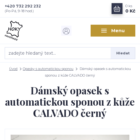
+420 732 292 232
0
ks
0 Kč
(Po-Pá, 9-18 hod.)
Menu
Hledat
Úvod
Opasky s automatickou sponou
Dámský opasek s automatickou
sponou z kůže CALVADO černý
Dámský opasek s
automatickou sponou z kůže
CALVADO černý