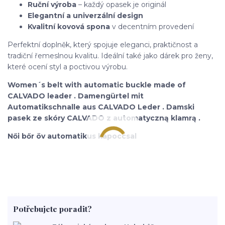
Ruční výroba
– každý opasek je originál
Elegantní a univerzální design
Kvalitní kovová spona
v decentním provedení
Perfektní doplněk, který spojuje eleganci, praktičnost a
tradiční řemeslnou kvalitu. Ideální také jako dárek pro ženy,
které ocení styl a poctivou výrobu.
Women´s belt with automatic buckle made of
CALVADO leader . Damengürtel mit
Automatikschnalle aus CALVADO Leder . Damski
pasek ze skóry CALVADO z automatyczną klamrą .
Női bőr öv automatikus kapoccsal
Potřebujete poradit?