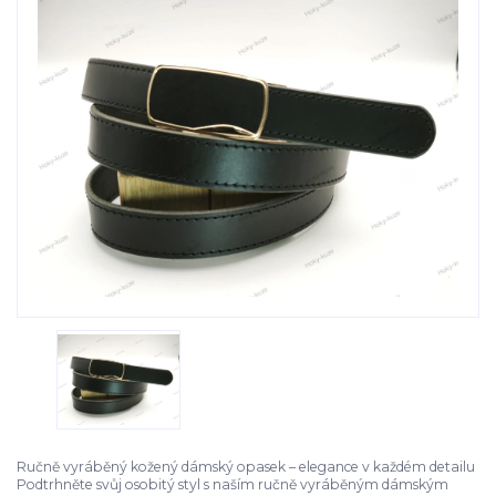
Ručně vyráběný kožený dámský opasek – elegance v každém detailu
Podtrhněte svůj osobitý styl s naším ručně vyráběným dámským