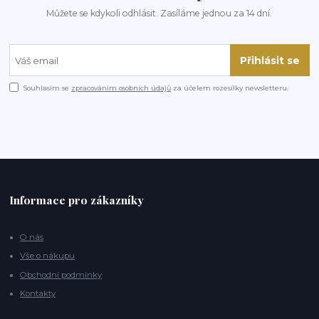
Můžete se kdykoli odhlásit. Zasíláme jednou za 14 dní.
Přihlásit se
Souhlasím se
zpracováním osobních údajů
za účelem rozesílky newsletteru.
Informace pro zákazníky
O nás
Vše o nákupu
Obchodní podmínky
Kontakty