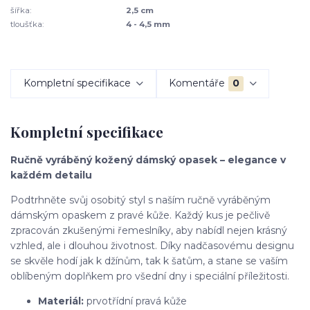
šířka:
2,5 cm
tloušťka:
4 - 4,5 mm
Kompletní specifikace
Komentáře
0
Kompletní specifikace
Ručně vyráběný kožený dámský opasek – elegance v
každém detailu
Podtrhněte svůj osobitý styl s naším ručně vyráběným
dámským opaskem z pravé kůže. Každý kus je pečlivě
zpracován zkušenými řemeslníky, aby nabídl nejen krásný
vzhled, ale i dlouhou životnost. Díky nadčasovému designu
se skvěle hodí jak k džínům, tak k šatům, a stane se vaším
oblíbeným doplňkem pro všední dny i speciální příležitosti.
Materiál:
prvotřídní pravá kůže