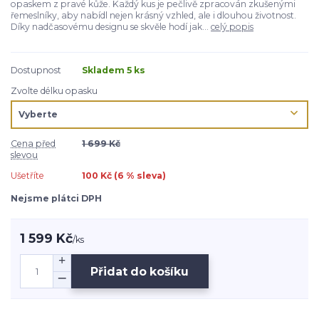
opaskem z pravé kůže. Každý kus je pečlivě zpracován zkušenými
řemeslníky, aby nabídl nejen krásný vzhled, ale i dlouhou životnost.
Díky nadčasovému designu se skvěle hodí jak...
celý popis
Dostupnost
Skladem 5 ks
Zvolte délku opasku
Cena před
1 699 Kč
slevou
Ušetříte
100 Kč (
6
% sleva)
Nejsme plátci DPH
1 599 Kč
/
ks
Přidat do košíku