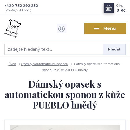
+420 732 292 232
0
ks
0 Kč
(Po-Pá, 9-18 hod.)
Menu
Hledat
Úvod
Opasky s automatickou sponou
Dámský opasek s automatickou
sponou z kůže PUEBLO hnědý
Dámský opasek s
automatickou sponou z kůže
PUEBLO hnědý