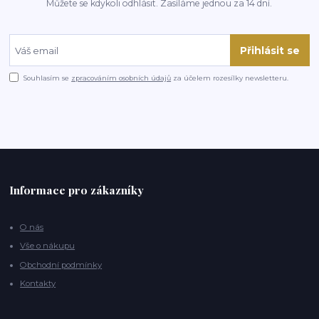
Můžete se kdykoli odhlásit. Zasíláme jednou za 14 dní.
Přihlásit se
Souhlasím se
zpracováním osobních údajů
za účelem rozesílky newsletteru.
Informace pro zákazníky
O nás
Vše o nákupu
Obchodní podmínky
Kontakty