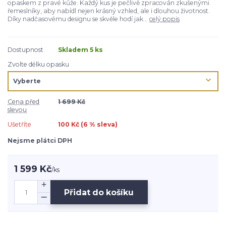
opaskem z pravé kůže. Každý kus je pečlivě zpracován zkušenými
řemeslníky, aby nabídl nejen krásný vzhled, ale i dlouhou životnost.
Díky nadčasovému designu se skvěle hodí jak...
celý popis
Dostupnost
Skladem 5 ks
Zvolte délku opasku
Cena před
1 699 Kč
slevou
Ušetříte
100 Kč (
6
% sleva)
Nejsme plátci DPH
1 599 Kč
/
ks
Přidat do košíku