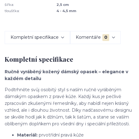
šířka:
2,5 cm
tloušťka:
4 - 4,5 mm
Kompletní specifikace
Komentáře
0
Kompletní specifikace
Ručně vyráběný kožený dámský opasek – elegance v
každém detailu
Podtrhněte svůj osobitý styl s naším ručně vyráběným
dámským opaskem z pravé kůže. Každý kus je pečlivě
zpracován zkušenými řemeslníky, aby nabídl nejen krásný
vzhled, ale i dlouhou životnost. Díky nadčasovému designu
se skvěle hodí jak k džínům, tak k šatům, a stane se vaším
oblíbeným doplňkem pro všední dny i speciální příležitosti.
Materiál:
prvotřídní pravá kůže