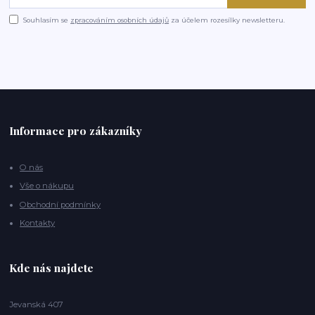
Souhlasím se
zpracováním osobních údajů
za účelem rozesílky newsletteru.
Informace pro zákazníky
O nás
Vše o nákupu
Obchodní podmínky
Kontakty
Kde nás najdete
Jevanská 407