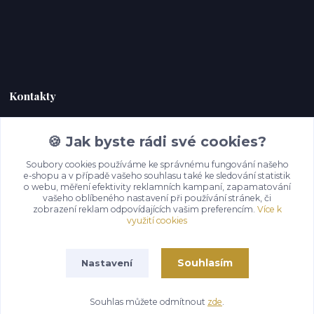
Kontakty
Zákaznická podpora Hoky kůže
🍪 Jak byste rádi své cookies?
+420 732 292 232
(Po-Pá, 9-18 hod.)
Soubory cookies používáme ke správnému fungování našeho
e-shopu a v případě vašeho souhlasu také ke sledování statistik
o webu, měření efektivity reklamních kampaní, zapamatování
info@hoky-kuze.cz
vašeho oblíbeného nastavení při používání stránek, či
zobrazení reklam odpovídajících vašim preferencím.
Více k
využití cookies
Souhlasím
Nastavení
Souhlas můžete odmítnout
zde
.
Vytvořeno na
Eshop-rychle.cz