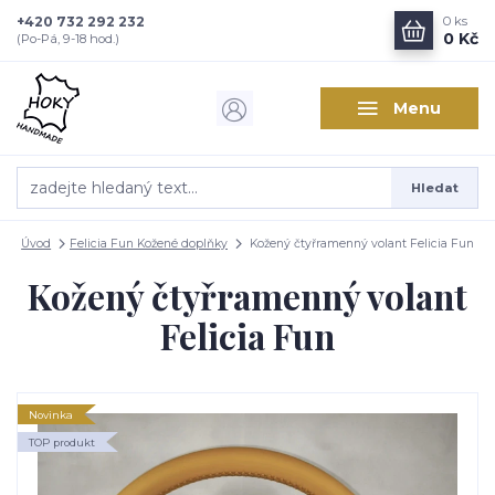
+420 732 292 232
0
ks
0 Kč
(Po-Pá, 9-18 hod.)
Menu
Hledat
Úvod
Felicia Fun Kožené doplňky
Kožený čtyřramenný volant Felicia Fun
Kožený čtyřramenný volant
Felicia Fun
Novinka
TOP produkt