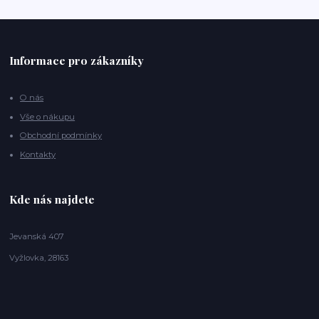
Informace pro zákazníky
O nás
Vše o nákupu
Obchodní podmínky
Kontakty
Kde nás najdete
Jevanská 407
Vyžlovka, 28163