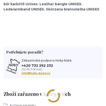
bőr karkötõ Unisex. Leather bangle UNISEX.
Lederarmband UNISEX. Skórzana bransoletka UNISEX
Potřebujete poradit?
Zákaznická podpora Hoky kůže
+420 732 292 232
(Po-Pá, 9-18 hod.)
info@hoky-kuze.cz
Zboží zařazeno v kategoriích
Kožené náramky