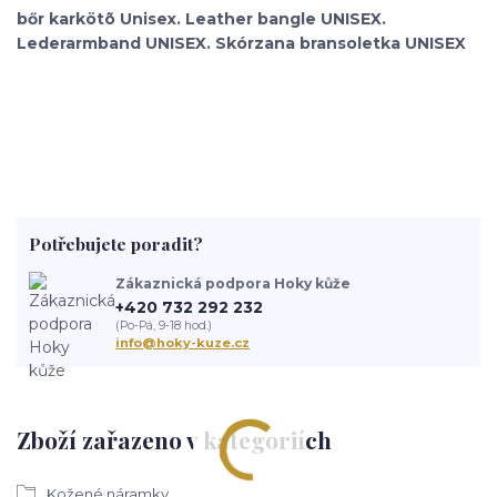
bőr karkötõ Unisex. Leather bangle UNISEX.
Lederarmband UNISEX. Skórzana bransoletka UNISEX
Potřebujete poradit?
Zákaznická podpora Hoky kůže
+420 732 292 232
(Po-Pá, 9-18 hod.)
info@hoky-kuze.cz
Zboží zařazeno v kategoriích
Kožené náramky