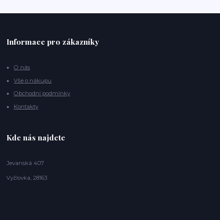
Informace pro zákazníky
O nás
Vše o nákupu
Obchodní podmínky
Kontakty
Kde nás najdete
Jevanská 407
Vyžlovka, 28163