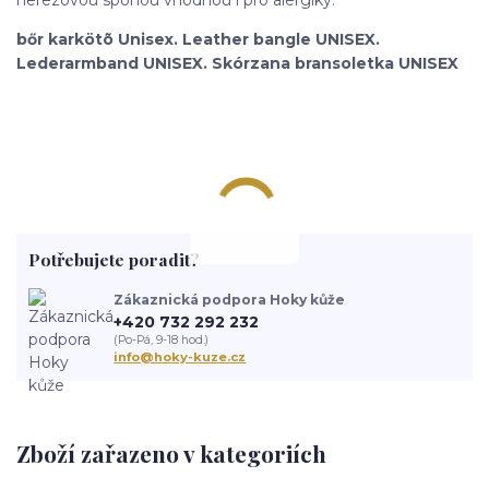
bőr karkötõ Unisex. Leather bangle UNISEX.
Lederarmband UNISEX. Skórzana bransoletka UNISEX
Potřebujete poradit?
Zákaznická podpora Hoky kůže
+420 732 292 232
(Po-Pá, 9-18 hod.)
info@hoky-kuze.cz
Zboží zařazeno v kategoriích