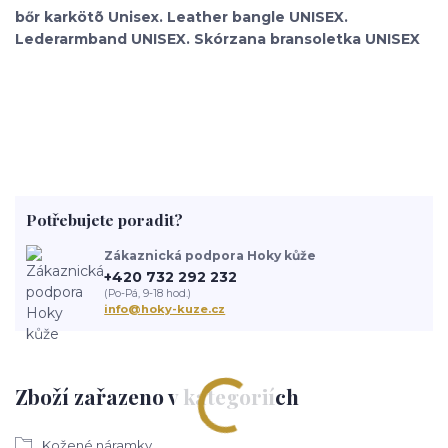
bőr karkötõ Unisex. Leather bangle UNISEX.
Lederarmband UNISEX. Skórzana bransoletka UNISEX
Potřebujete poradit?
Zákaznická podpora Hoky kůže
+420 732 292 232
(Po-Pá, 9-18 hod.)
info@hoky-kuze.cz
Zboží zařazeno v kategoriích
Kožené náramky