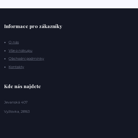
Informace pro zákazníky
O nás
Vše o nákupu
Obchodní podmínky
Kontakty
Kde nás najdete
Jevanská 407
Vyžlovka, 28163