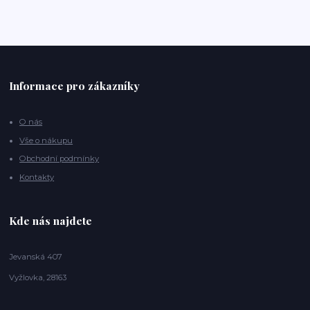
Informace pro zákazníky
O nás
Vše o nákupu
Obchodní podmínky
Kontakty
Kde nás najdete
Jevanská 407
Vyžlovka, 28163