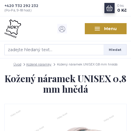
+420 732 292 232
0
ks
0 Kč
(Po-Pá, 9-18 hod.)
Menu
Hledat
Úvod
Kožené náramky
Kožený náramek UNISEX 0,8 mm hnědá
Kožený náramek UNISEX 0,8
mm hnědá