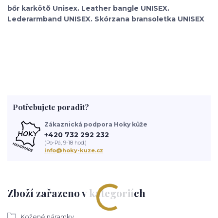
bőr karkötõ Unisex. Leather bangle UNISEX.
Lederarmband UNISEX. Skórzana bransoletka UNISEX
Potřebujete poradit?
Zákaznická podpora Hoky kůže
+420 732 292 232
(Po-Pá, 9-18 hod.)
info@hoky-kuze.cz
Zboží zařazeno v kategoriích
Kožené náramky