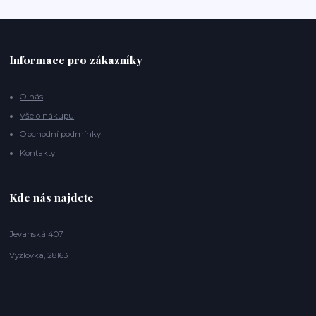
Informace pro zákazníky
O nás
Vše o nákupu
Obchodní podmínky
Kontakty
Kde nás najdete
Jevanská 407
Vyžlovka, 28163