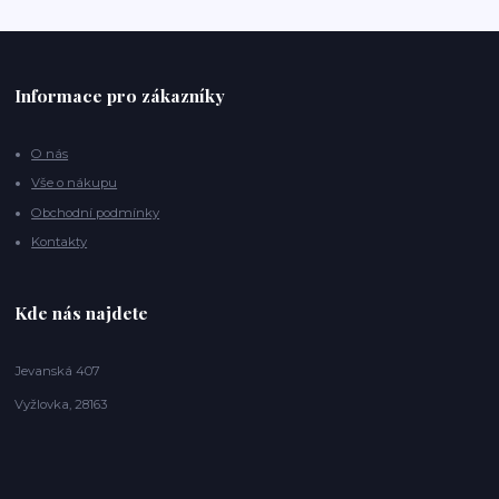
Informace pro zákazníky
O nás
Vše o nákupu
Obchodní podmínky
Kontakty
Kde nás najdete
Jevanská 407
Vyžlovka, 28163