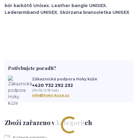
bőr karkötõ Unisex. Leather bangle UNISEX.
Lederarmband UNISEX. Skórzana bransoletka UNISEX
Potřebujete poradit?
Zákaznická podpora Hoky kůže
+420 732 292 232
(Po-Pá, 9-18 hod.)
info@hoky-kuze.cz
Zboží zařazeno v kategoriích
Kožené náramky