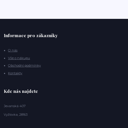
Informace pro zákazníky
O nás
Vše o nákupu
Obchodní podmínky
Kontakty
Kde nás najdete
Jevanská 407
Vyžlovka, 28163