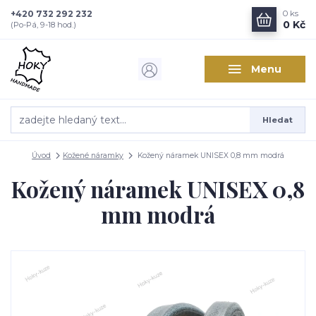
+420 732 292 232
0
ks
0 Kč
(Po-Pá, 9-18 hod.)
Menu
Hledat
Úvod
Kožené náramky
Kožený náramek UNISEX 0,8 mm modrá
Kožený náramek UNISEX 0,8
mm modrá