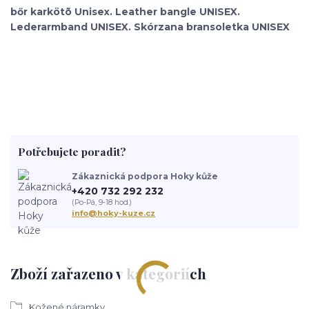
bőr karkötõ Unisex. Leather bangle UNISEX.
Lederarmband UNISEX. Skórzana bransoletka UNISEX
Potřebujete poradit?
Zákaznická podpora Hoky kůže
+420 732 292 232
(Po-Pá, 9-18 hod.)
info@hoky-kuze.cz
Zboží zařazeno v kategoriích
Kožené náramky