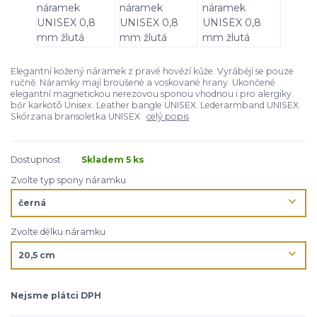
Elegantní kožený náramek z pravé hovězí kůže. Vyrábějí se pouze
ručně. Náramky mají broušené a voskované hrany. Ukončené
elegantní magnetickou nerezovou sponou vhodnou i pro alergiky.
bőr karkötõ Unisex. Leather bangle UNISEX. Lederarmband UNISEX.
Skórzana bransoletka UNISEX
celý popis
Dostupnost
Skladem 5 ks
Zvolte typ spony náramku
Zvolte délku náramku
Nejsme plátci DPH