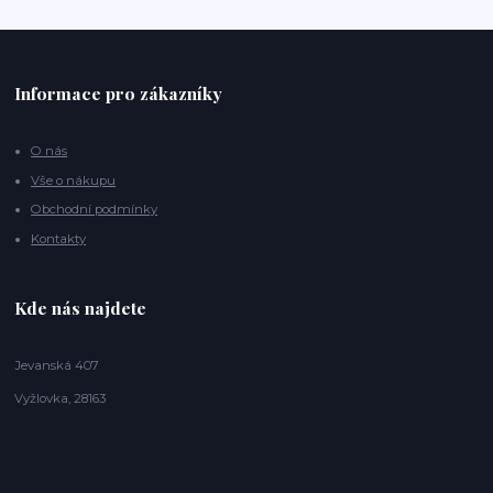
Informace pro zákazníky
O nás
Vše o nákupu
Obchodní podmínky
Kontakty
Kde nás najdete
Jevanská 407
Vyžlovka, 28163