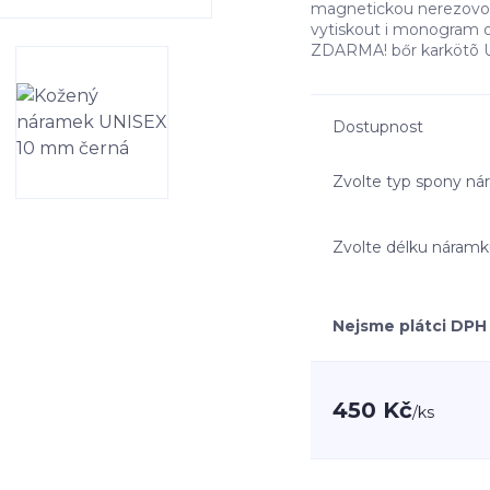
magnetickou nerezovou
vytiskout i monogram o
ZDARMA! bőr karkötõ Un
Dostupnost
Zvolte typ spony n
Zvolte délku náram
Nejsme plátci DPH
450 Kč
/
ks