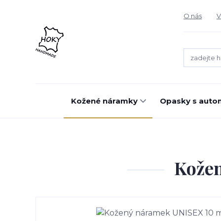
O nás
V
Kožené náramky
Opasky s auto
Kože