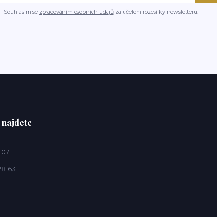
Souhlasím se
zpracováním osobních údajů
za účelem rozesílky newsletteru.
 najdete
407
28163