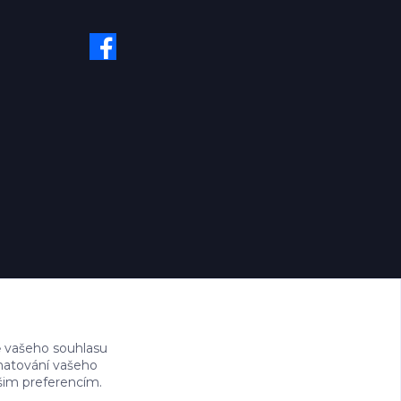
 vašeho souhlasu
amatování vašeho
ašim preferencím.