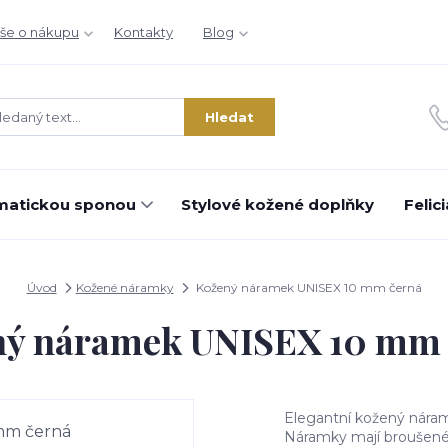
še o nákupu
Kontakty
Blog
Hledat
matickou sponou
Stylové kožené doplňky
Felic
Úvod
Kožené náramky
Kožený náramek UNISEX 10 mm černá
ný náramek UNISEX 10 mm 
Elegantní kožený náram
Náramky mají broušené