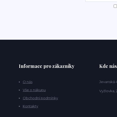
Informace pro zákazníky
Kde nás
O nás
Jevanská 
Vše o nákupu
Vyžlovka, 
Obchodní podmínky
Kontakty