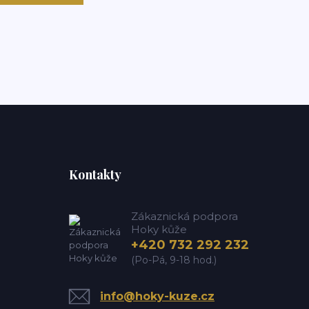
Kontakty
Zákaznická podpora
Hoky kůže
+420 732 292 232
(Po-Pá, 9-18 hod.)
info@hoky-kuze.cz