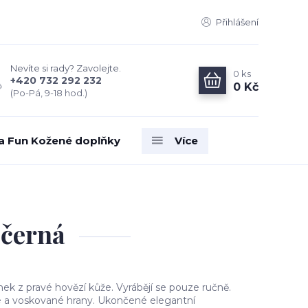
Přihlášení
Nevíte si rady? Zavolejte.
0
ks
+420 732 292 232
0 Kč
(Po-Pá, 9-18 hod.)
ia Fun Kožené doplňky
Více
černá
ek z pravé hovězí kůže. Vyrábějí se pouze ručně.
 a voskované hrany. Ukončené elegantní