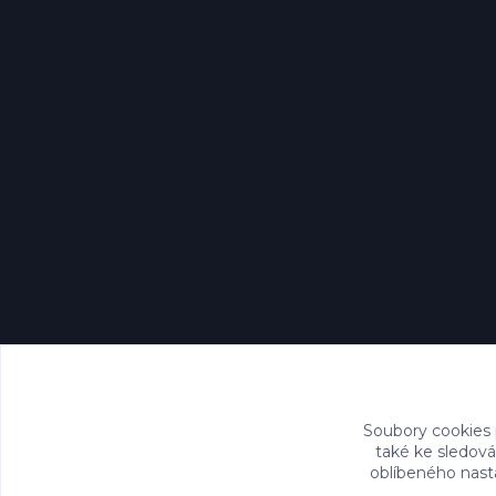
Soubory cookies
také ke sledová
oblíbeného nasta