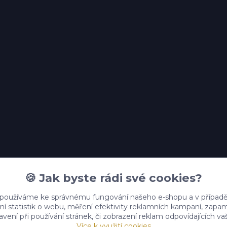
🍪 Jak byste rádi své cookies?
 používáme ke správnému fungování našeho e-shopu a v případě
ní statistik o webu, měření efektivity reklamních kampaní, zap
vení při používání stránek, či zobrazení reklam odpovídajících v
Více k využití cookies