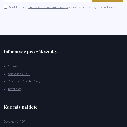
Souhlasím se
zpracováním osobních údajů
za účelem rozesílky newsletteru.
Informace pro zákazníky
O nás
Vše o nákupu
Obchodní podmínky
Kontakty
Kde nás najdete
Jevanská 407