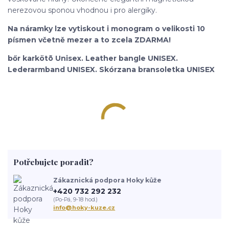
nerezovou sponou vhodnou i pro alergiky.
Na náramky lze vytiskout i monogram o velikosti 10
písmen včetně mezer a to zcela ZDARMA!
bőr karkötõ Unisex. Leather bangle UNISEX.
Lederarmband UNISEX. Skórzana bransoletka UNISEX
Potřebujete poradit?
Zákaznická podpora Hoky kůže
+420 732 292 232
(Po-Pá, 9-18 hod.)
info@hoky-kuze.cz