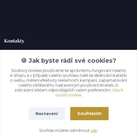
Kontakty
Zákaznická podpora Hoky kůže
🍪 Jak byste rádi své cookies?
+420 732 292 232
(Po-Pá, 9-18 hod.)
Soubory cookies používáme ke správnému fungování našeho
e-shopu a v případě vašeho souhlasu také ke sledování statistik
o webu, měření efektivity reklamních kampaní, zapamatování
info@hoky-kuze.cz
vašeho oblíbeného nastavení při používání stránek, či
zobrazení reklam odpovídajících vašim preferencím.
Více k
využití cookies
Souhlasím
Nastavení
Souhlas můžete odmítnout
zde
.
Vytvořeno na
Eshop-rychle.cz