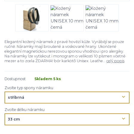
Elegantní kožený náramek z pravé hovězí kůže. Vyrábějí se pouze
ručně. Náramky mají broušené a voskované hrany. Ukončené
elegantní magnetickou nerezovou sponou vhodnou i pro alergiky.
Na náramky lze vytiskout i monogram o velikosti 10 písmen včetně
mezer a to zcela ZDARMA! bőr karkötõ Unisex. Leathe...
celý popis
Dostupnost
Skladem 5 ks
Zvolte typ spony náramku
Zvolte délku náramku