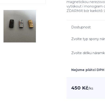
magnetickou nerezovou
vytiskout i monogram o
ZDARMA! bőr karkötõ Un
Dostupnost
Zvolte typ spony n
Zvolte délku náram
Nejsme plátci DPH
450 Kč
/
ks