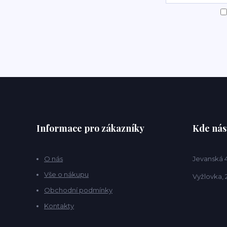
Informace pro zákazníky
Kde nás
O nás
Jevanská 
Vše o nákupu
Vyžlovka, 
Obchodní podmínky
Kontakty