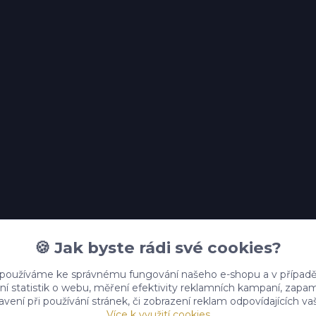
🍪 Jak byste rádi své cookies?
 používáme ke správnému fungování našeho e-shopu a v případě
ní statistik o webu, měření efektivity reklamních kampaní, zap
vení při používání stránek, či zobrazení reklam odpovídajících v
Více k využití cookies