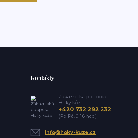
Kontakty
Zákaznická podpora
Hoky kůže
+420 732 292 232
(Po-Pá, 9-18 hod.)
info@hoky-kuze.cz