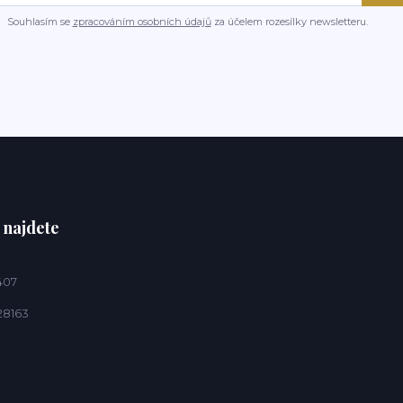
Souhlasím se
zpracováním osobních údajů
za účelem rozesílky newsletteru.
 najdete
407
28163