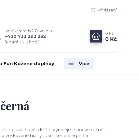
Přihlášení
Nevíte si rady? Zavolejte.
0
ks
+420 732 292 232
0 Kč
(Po-Pá, 9-18 hod.)
ia Fun Kožené doplňky
Více
černá
ek z pravé hovězí kůže. Vyrábějí se pouze ručně.
 a voskované hrany. Ukončené elegantní