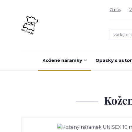
O nás
V
Kožené náramky
Opasky s auto
Kože