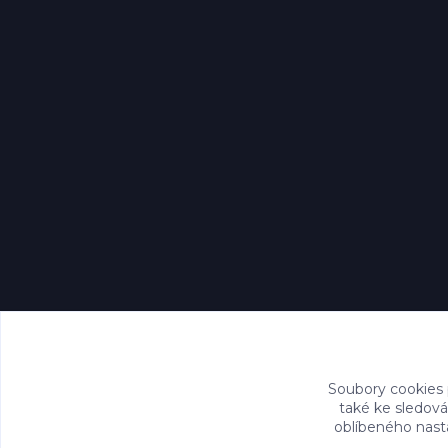
Soubory cookies
také ke sledová
oblíbeného nasta