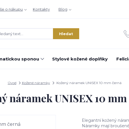
še o nákupu
Kontakty
Blog
Hledat
matickou sponou
Stylové kožené doplňky
Felic
Úvod
Kožené náramky
Kožený náramek UNISEX 10 mm černá
ný náramek UNISEX 10 mm 
Elegantní kožený náram
Náramky mají broušené