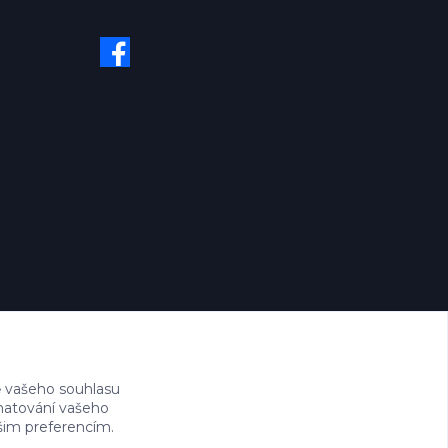
 vašeho souhlasu
amatování vašeho
ašim preferencím.