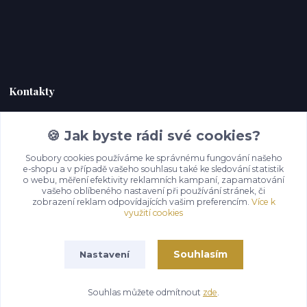
Kontakty
Zákaznická podpora Hoky kůže
🍪 Jak byste rádi své cookies?
+420 732 292 232
(Po-Pá, 9-18 hod.)
Soubory cookies používáme ke správnému fungování našeho
e-shopu a v případě vašeho souhlasu také ke sledování statistik
o webu, měření efektivity reklamních kampaní, zapamatování
info@hoky-kuze.cz
vašeho oblíbeného nastavení při používání stránek, či
zobrazení reklam odpovídajících vašim preferencím.
Více k
využití cookies
Souhlasím
Nastavení
Souhlas můžete odmítnout
zde
.
Vytvořeno na
Eshop-rychle.cz