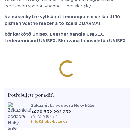
nerezovou sponou vhodnou i pro alergiky.
Na náramky lze vytiskout i monogram o velikosti 10
písmen včetně mezer a to zcela ZDARMA!
bőr karkötõ Unisex. Leather bangle UNISEX.
Lederarmband UNISEX. Skórzana bransoletka UNISEX
Potřebujete poradit?
Zákaznická podpora Hoky kůže
+420 732 292 232
(Po-Pá, 9-18 hod.)
info@hoky-kuze.cz