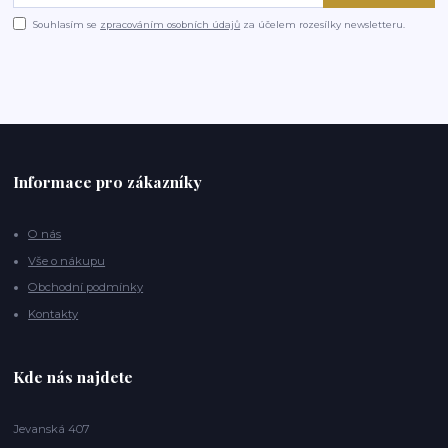
Souhlasím se
zpracováním osobních údajů
za účelem rozesílky newsletteru.
Informace pro zákazníky
O nás
Vše o nákupu
Obchodní podmínky
Kontakty
Kde nás najdete
Jevanská 407