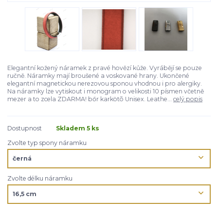
Elegantní kožený náramek z pravé hovězí kůže. Vyrábějí se pouze
ručně. Náramky mají broušené a voskované hrany. Ukončené
elegantní magnetickou nerezovou sponou vhodnou i pro alergiky.
Na náramky lze vytiskout i monogram o velikosti 10 písmen včetně
mezer a to zcela ZDARMA! bőr karkötõ Unisex. Leathe...
celý popis
Dostupnost
Skladem 5 ks
Zvolte typ spony náramku
Zvolte délku náramku