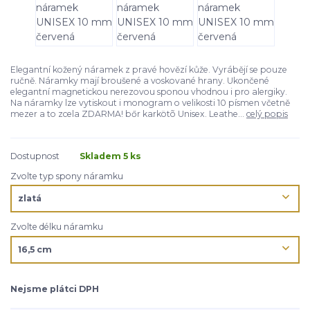
Elegantní kožený náramek z pravé hovězí kůže. Vyrábějí se pouze
ručně. Náramky mají broušené a voskované hrany. Ukončené
elegantní magnetickou nerezovou sponou vhodnou i pro alergiky.
Na náramky lze vytiskout i monogram o velikosti 10 písmen včetně
mezer a to zcela ZDARMA! bőr karkötõ Unisex. Leathe...
celý popis
Dostupnost
Skladem 5 ks
Zvolte typ spony náramku
Zvolte délku náramku
Nejsme plátci DPH