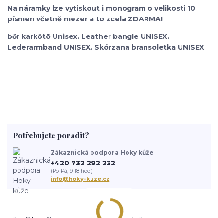
Na náramky lze vytiskout i monogram o velikosti 10
písmen včetně mezer a to zcela ZDARMA!
bőr karkötõ Unisex. Leather bangle UNISEX.
Lederarmband UNISEX. Skórzana bransoletka UNISEX
Potřebujete poradit?
Zákaznická podpora Hoky kůže
+420 732 292 232
(Po-Pá, 9-18 hod.)
info@hoky-kuze.cz