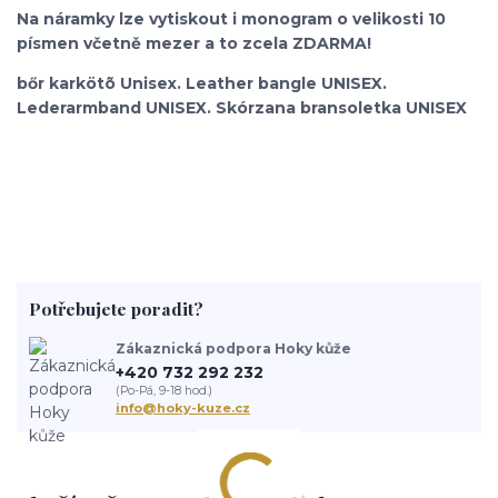
Na náramky lze vytiskout i monogram o velikosti 10
písmen včetně mezer a to zcela ZDARMA!
bőr karkötõ Unisex. Leather bangle UNISEX.
Lederarmband UNISEX. Skórzana bransoletka UNISEX
Potřebujete poradit?
Zákaznická podpora Hoky kůže
+420 732 292 232
(Po-Pá, 9-18 hod.)
info@hoky-kuze.cz