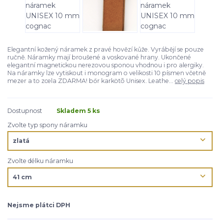
Elegantní kožený náramek z pravé hovězí kůže. Vyrábějí se pouze
ručně. Náramky mají broušené a voskované hrany. Ukončené
elegantní magnetickou nerezovou sponou vhodnou i pro alergiky.
Na náramky lze vytiskout i monogram o velikosti 10 písmen včetně
mezer a to zcela ZDARMA! bőr karkötõ Unisex. Leathe...
celý popis
Dostupnost
Skladem 5 ks
Zvolte typ spony náramku
Zvolte délku náramku
Nejsme plátci DPH