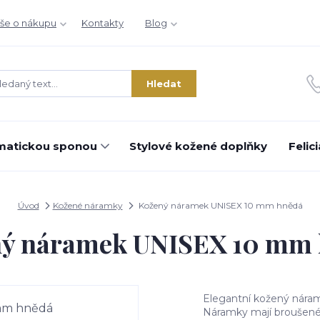
še o nákupu
Kontakty
Blog
Hledat
matickou sponou
Stylové kožené doplňky
Felic
Úvod
Kožené náramky
Kožený náramek UNISEX 10 mm hnědá
ý náramek UNISEX 10 mm
Elegantní kožený náram
Náramky mají broušené