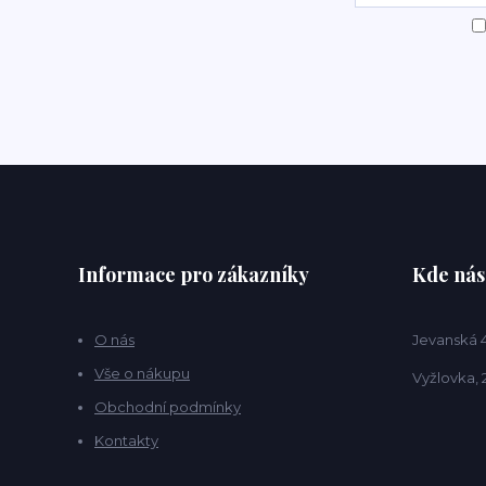
Informace pro zákazníky
Kde nás
O nás
Jevanská 
Vše o nákupu
Vyžlovka, 
Obchodní podmínky
Kontakty