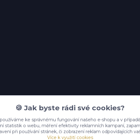
🍪 Jak byste rádi své cookies?
 používáme ke správnému fungování našeho e-shopu a v případě
ní statistik o webu, měření efektivity reklamních kampaní, zap
vení při používání stránek, či zobrazení reklam odpovídajících v
Více k využití cookies