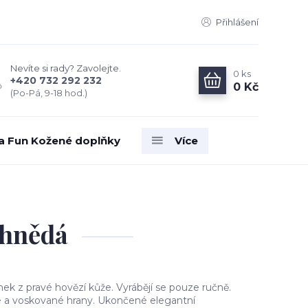
Přihlášení
Nevíte si rady? Zavolejte.
0
ks
+420 732 292 232
0 Kč
(Po-Pá, 9-18 hod.)
ia Fun Kožené doplňky
Více
 hnědá
ek z pravé hovězí kůže. Vyrábějí se pouze ručně.
 a voskované hrany. Ukončené elegantní