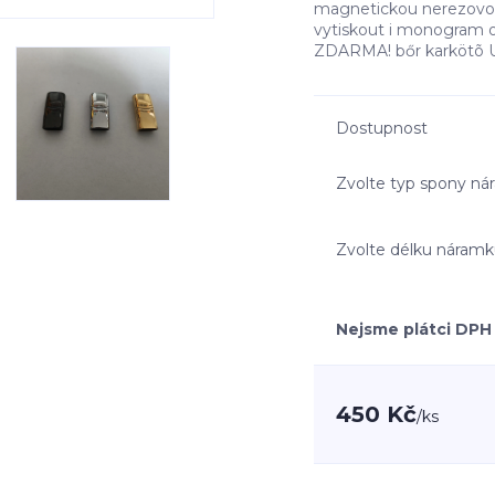
magnetickou nerezovou
vytiskout i monogram o
ZDARMA! bőr karkötõ Un
Dostupnost
Zvolte typ spony n
Zvolte délku náram
Nejsme plátci DPH
450 Kč
/
ks