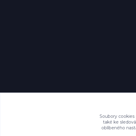
Soubory cookies
také ke sledová
oblíbeného nasta