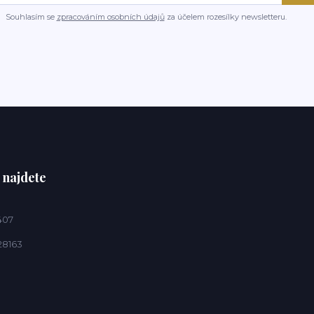
Souhlasím se
zpracováním osobních údajů
za účelem rozesílky newsletteru.
 najdete
407
28163