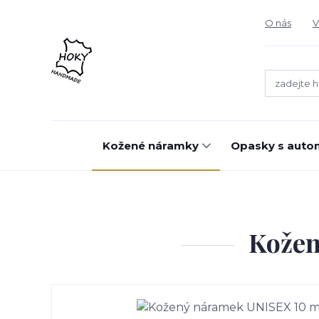
O nás
V
Kožené náramky
Opasky s auto
Kožen