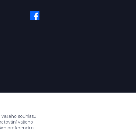
 vašeho souhlasu
amatování vašeho
ašim preferencím.