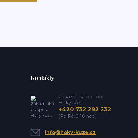
Kontakty
Zákaznická podpora
Hoky kůže
+420 732 292 232
(Po-Pá, 9-18 hod.)
info@hoky-kuze.cz