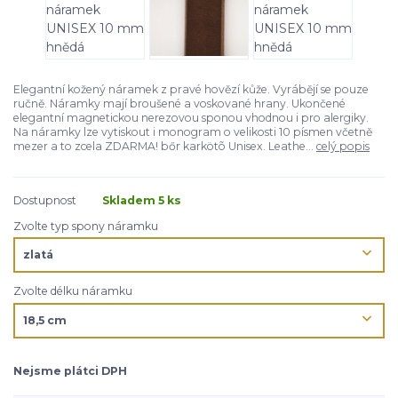
Elegantní kožený náramek z pravé hovězí kůže. Vyrábějí se pouze
ručně. Náramky mají broušené a voskované hrany. Ukončené
elegantní magnetickou nerezovou sponou vhodnou i pro alergiky.
Na náramky lze vytiskout i monogram o velikosti 10 písmen včetně
mezer a to zcela ZDARMA! bőr karkötõ Unisex. Leathe...
celý popis
Dostupnost
Skladem 5 ks
Zvolte typ spony náramku
Zvolte délku náramku
Nejsme plátci DPH