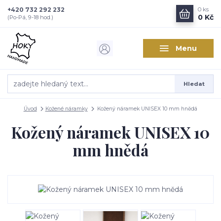
+420 732 292 232
0
ks
0 Kč
(Po-Pá, 9-18 hod.)
Menu
Hledat
Úvod
Kožené náramky
Kožený náramek UNISEX 10 mm hnědá
Kožený náramek UNISEX 10
mm hnědá