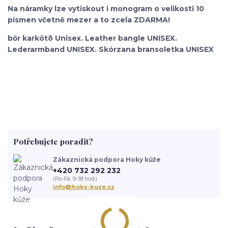
Na náramky lze vytiskout i monogram o velikosti 10
písmen včetně mezer a to zcela ZDARMA!
bőr karkötõ Unisex. Leather bangle UNISEX.
Lederarmband UNISEX. Skórzana bransoletka UNISEX
Potřebujete poradit?
Zákaznická podpora Hoky kůže
+420 732 292 232
(Po-Pá, 9-18 hod.)
info@hoky-kuze.cz