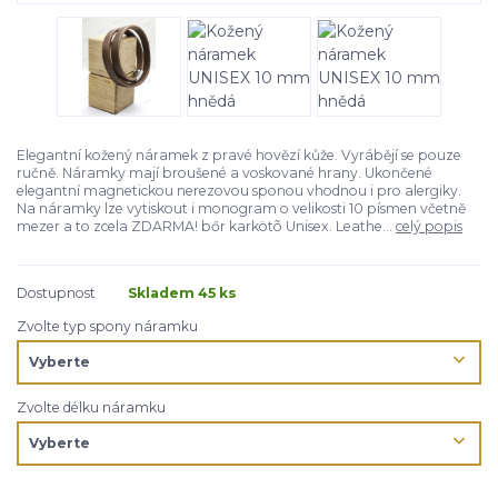
Elegantní kožený náramek z pravé hovězí kůže. Vyrábějí se pouze
ručně. Náramky mají broušené a voskované hrany. Ukončené
elegantní magnetickou nerezovou sponou vhodnou i pro alergiky.
Na náramky lze vytiskout i monogram o velikosti 10 písmen včetně
mezer a to zcela ZDARMA! bőr karkötõ Unisex. Leathe...
celý popis
Dostupnost
Skladem 45 ks
Zvolte typ spony náramku
Zvolte délku náramku