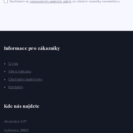
Souhlasím se
zpracováním osobních údajů
za účelem rozesílky newsletteru.
Informace pro zákazníky
O nás
Vše o nákupu
Obchodní podmínky
Kontakty
Kde nás najdete
Jevanská 407
Vyžlovka, 28163