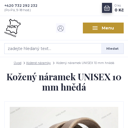
+420 732 292 232
0
ks
0 Kč
(Po-Pá, 9-18 hod.)
Menu
Hledat
Úvod
Kožené náramky
Kožený náramek UNISEX 10 mm hnědá
Kožený náramek UNISEX 10
mm hnědá