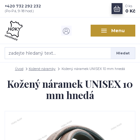
+420 732 292 232
0
ks
0 Kč
(Po-Pá, 9-18 hod.)
Menu
Hledat
Úvod
Kožené náramky
Kožený náramek UNISEX 10 mm hnedá
Kožený náramek UNISEX 10
mm hnedá