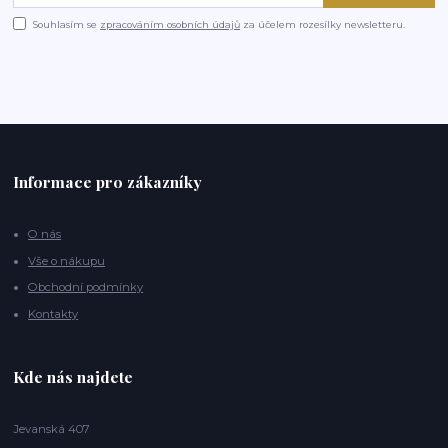
Souhlasím se
zpracováním osobních údajů
za účelem rozesílky newsletteru.
Informace pro zákazníky
O nás
Vše o nákupu
Obchodní podmínky
Kontakty
Kde nás najdete
Jevanská 407