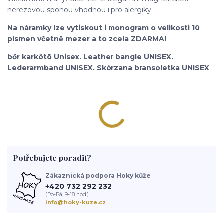
nerezovou sponou vhodnou i pro alergiky.
Na náramky lze vytiskout i monogram o velikosti 10
písmen včetně mezer a to zcela ZDARMA!
bőr karkötõ Unisex. Leather bangle UNISEX.
Lederarmband UNISEX. Skórzana bransoletka UNISEX
Potřebujete poradit?
Zákaznická podpora Hoky kůže
+420 732 292 232
(Po-Pá, 9-18 hod.)
info@hoky-kuze.cz