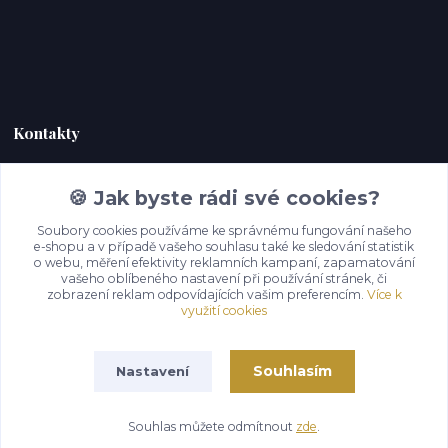
Kontakty
Zákaznická podpora Hoky kůže
🍪 Jak byste rádi své cookies?
+420 732 292 232
(Po-Pá, 9-18 hod.)
Soubory cookies používáme ke správnému fungování našeho
e-shopu a v případě vašeho souhlasu také ke sledování statistik
o webu, měření efektivity reklamních kampaní, zapamatování
info@hoky-kuze.cz
vašeho oblíbeného nastavení při používání stránek, či
zobrazení reklam odpovídajících vašim preferencím.
Více k
využití cookies
Souhlasím
Nastavení
Souhlas můžete odmítnout
zde
.
Vytvořeno na
Eshop-rychle.cz