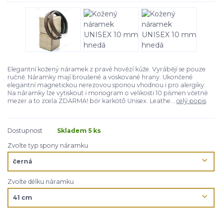
Elegantní kožený náramek z pravé hovězí kůže. Vyrábějí se pouze
ručně. Náramky mají broušené a voskované hrany. Ukončené
elegantní magnetickou nerezovou sponou vhodnou i pro alergiky.
Na náramky lze vytiskout i monogram o velikosti 10 písmen včetně
mezer a to zcela ZDARMA! bőr karkötõ Unisex. Leathe...
celý popis
Dostupnost
Skladem 5 ks
Zvolte typ spony náramku
Zvolte délku náramku