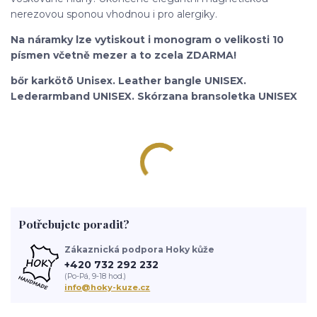
nerezovou sponou vhodnou i pro alergiky.
Na náramky lze vytiskout i monogram o velikosti 10
písmen včetně mezer a to zcela ZDARMA!
bőr karkötõ Unisex. Leather bangle UNISEX.
Lederarmband UNISEX. Skórzana bransoletka UNISEX
Potřebujete poradit?
Zákaznická podpora Hoky kůže
+420 732 292 232
(Po-Pá, 9-18 hod.)
info@hoky-kuze.cz