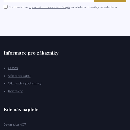
Souhlasím se
zpracováním osobních údajů
za účelem rozesílky newsletteru.
Informace pro zákazníky
O nás
Vše o nákupu
Obchodní podmínky
Kontakty
Kde nás najdete
Jevanská 407