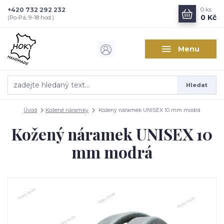
+420 732 292 232
0
ks
0 Kč
(Po-Pá, 9-18 hod.)
Menu
Hledat
Úvod
Kožené náramky
Kožený náramek UNISEX 10 mm modrá
Kožený náramek UNISEX 10
mm modrá