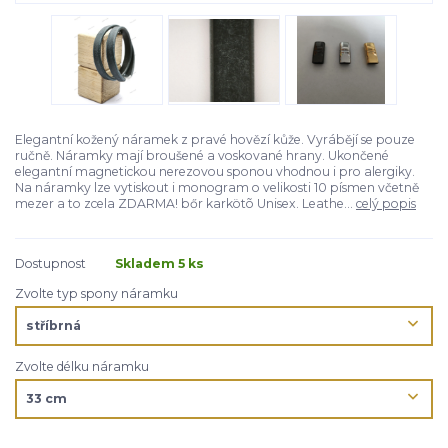
Elegantní kožený náramek z pravé hovězí kůže. Vyrábějí se pouze
ručně. Náramky mají broušené a voskované hrany. Ukončené
elegantní magnetickou nerezovou sponou vhodnou i pro alergiky.
Na náramky lze vytiskout i monogram o velikosti 10 písmen včetně
mezer a to zcela ZDARMA! bőr karkötõ Unisex. Leathe...
celý popis
Dostupnost
Skladem 5 ks
Zvolte typ spony náramku
Zvolte délku náramku