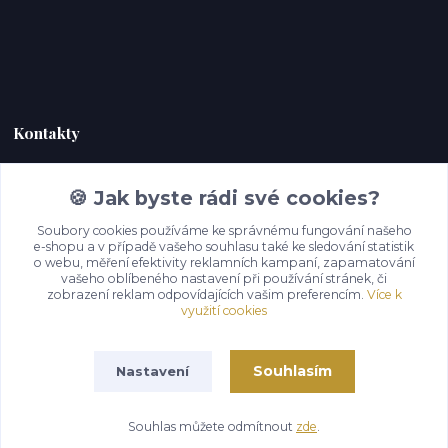
Kontakty
Zákaznická podpora Hoky kůže
🍪 Jak byste rádi své cookies?
+420 732 292 232
(Po-Pá, 9-18 hod.)
Soubory cookies používáme ke správnému fungování našeho
e-shopu a v případě vašeho souhlasu také ke sledování statistik
o webu, měření efektivity reklamních kampaní, zapamatování
info@hoky-kuze.cz
vašeho oblíbeného nastavení při používání stránek, či
zobrazení reklam odpovídajících vašim preferencím.
Více k
využití cookies
Souhlasím
Nastavení
Souhlas můžete odmítnout
zde
.
Vytvořeno na
Eshop-rychle.cz