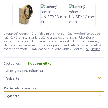
Elegantní kožený náramek z pravé hovězí kůže. Vyrábějí se pouze
ručně. Náramky mají broušené a voskované hrany. Ukončené
elegantní magnetickou nerezovou sponou vhodnou i pro alergiky.
Na náramky lze vytiskout i monogram o velikosti 10 písmen včetně
mezer a to zcela ZDARMA! bőr karkötõ Unisex. Leathe...
celý popis
Dostupnost
Skladem 45 ks
Zvolte typ spony náramku
Zvolte délku náramku