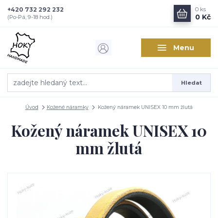
+420 732 292 232
0
ks
0 Kč
(Po-Pá, 9-18 hod.)
Menu
Hledat
Úvod
Kožené náramky
Kožený náramek UNISEX 10 mm žlutá
Kožený náramek UNISEX 10
mm žlutá