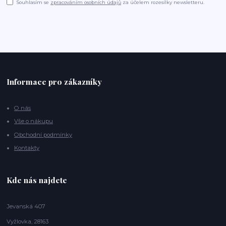
Souhlasím se
zpracováním osobních údajů
za účelem rozesílky newsletteru.
Informace pro zákazníky
O nás
Vše o nákupu
Obchodní podmínky
Kontakty
Kde nás najdete
Jevanská 407
Vyžlovka, 28163