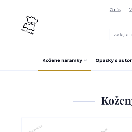
O nás
V
Kožené náramky
Opasky s auto
Kožen