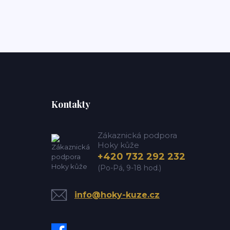
Kontakty
Zákaznická podpora
Hoky kůže
+420 732 292 232
(Po-Pá, 9-18 hod.)
info@hoky-kuze.cz