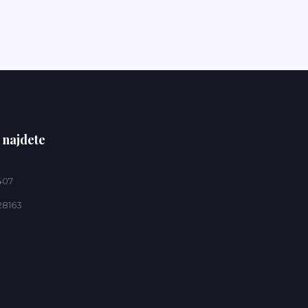
 najdete
407
28163