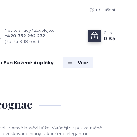
Přihlášení
Nevíte si rady? Zavolejte.
0
ks
+420 732 292 232
0 Kč
(Po-Pá, 9-18 hod.)
ia Fun Kožené doplňky
Více
cognac
ek z pravé hovězí kůže. Vyrábějí se pouze ručně.
 a voskované hrany. Ukončené elegantní