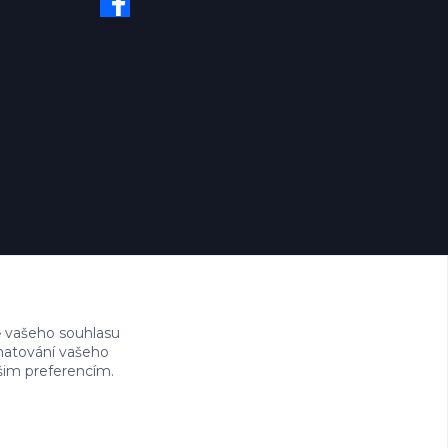
 vašeho souhlasu
amatování vašeho
ašim preferencím.