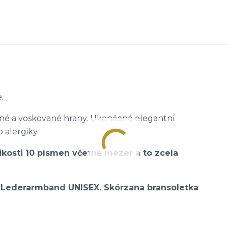
.
ené a voskované hrany. Ukončené elegantní
alergiky.
ikosti 10 písmen včetně mezer a to zcela
. Lederarmband UNISEX. Skórzana bransoletka