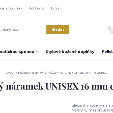
še o nákupu
Kontakty
Blog
Hledat
matickou sponou
Stylové kožené doplňky
Felic
Úvod
Kožené náramky
Kožený náramek UNISEX 16 mm cognac
ý náramek UNISEX 16 mm 
Elegantní kožený náram
Náramky mají broušené