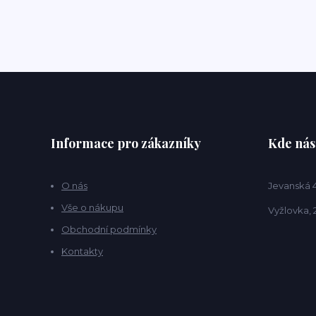
Informace pro zákazníky
Kde nás
O nás
Jevanská 
Vše o nákupu
Vyžlovka, 
Obchodní podmínky
Kontakty