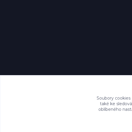
Soubory cookies
také ke sledová
oblíbeného nasta