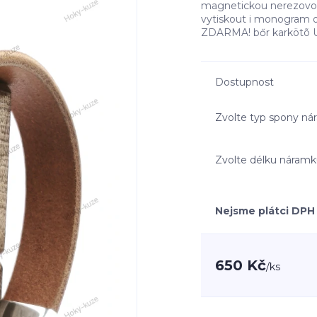
magnetickou nerezovou
vytiskout i monogram o
ZDARMA! bőr karkötõ Un
Dostupnost
Zvolte typ spony n
Zvolte délku náram
Nejsme plátci DPH
650 Kč
/
ks