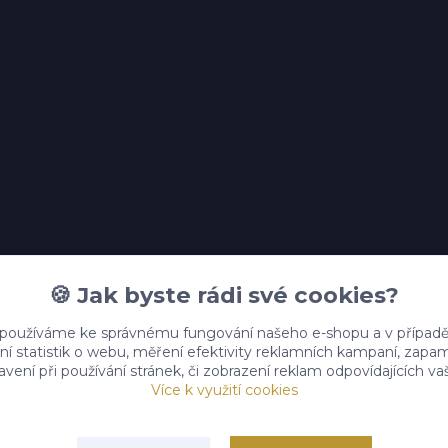
🍪 Jak byste rádi své cookies?
 používáme ke správnému fungování našeho e-shopu a v případě
ní statistik o webu, měření efektivity reklamních kampaní, zap
vení při používání stránek, či zobrazení reklam odpovídajících v
Více k využití cookies