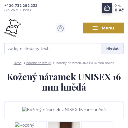
+420 732 292 232
0
ks
0 Kč
(Po-Pá, 9-18 hod.)
Menu
Hledat
Úvod
Kožené náramky
Kožený náramek UNISEX 16 mm hnědá
Kožený náramek UNISEX 16
mm hnědá