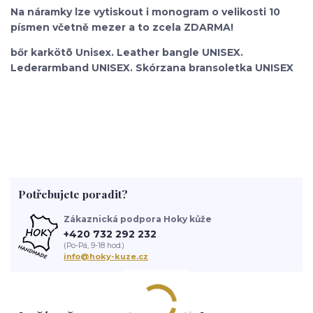
Na náramky lze vytiskout i monogram o velikosti 10
písmen včetně mezer a to zcela ZDARMA!
bőr karkötõ Unisex. Leather bangle UNISEX.
Lederarmband UNISEX. Skórzana bransoletka UNISEX
Potřebujete poradit?
Zákaznická podpora Hoky kůže
+420 732 292 232
(Po-Pá, 9-18 hod.)
info@hoky-kuze.cz