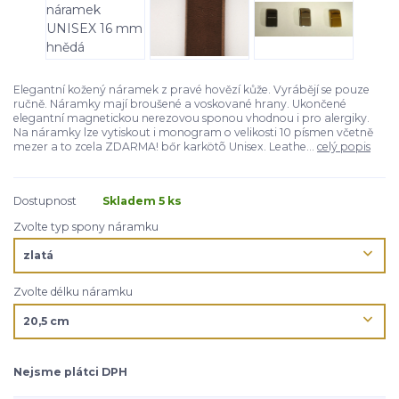
Elegantní kožený náramek z pravé hovězí kůže. Vyrábějí se pouze
ručně. Náramky mají broušené a voskované hrany. Ukončené
elegantní magnetickou nerezovou sponou vhodnou i pro alergiky.
Na náramky lze vytiskout i monogram o velikosti 10 písmen včetně
mezer a to zcela ZDARMA! bőr karkötõ Unisex. Leathe...
celý popis
Dostupnost
Skladem 5 ks
Zvolte typ spony náramku
Zvolte délku náramku
Nejsme plátci DPH