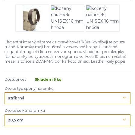
Elegantní kožený náramek z pravé hovězí kůže. Vyrábějí se pouze
ručně. Náramky mají broušené a voskované hrany. Ukončené
elegantní magnetickou nerezovou sponou vhodnou i pro alergiky.
Na náramky lze vytiskout i monogram o velikosti 10 písmen včetně
mezer a to zcela ZDARMA! bőr karkötõ Unisex. Leathe...
celý popis
Dostupnost
Skladem 5 ks
Zvolte typ spony náramku
Zvolte délku náramku