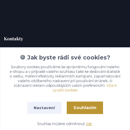
Kontakty
Zákaznická podpora Hoky kůže
🍪 Jak byste rádi své cookies?
+420 732 292 232
(Po-Pá, 9-18 hod.)
Soubory cookies používáme ke správnému fungování našeho
e-shopu a v případě vašeho souhlasu také ke sledování statistik
o webu, měření efektivity reklamních kampaní, zapamatování
info@hoky-kuze.cz
vašeho oblíbeného nastavení při používání stránek, či
zobrazení reklam odpovídajících vašim preferencím.
Více k
využití cookies
Souhlasím
Nastavení
Souhlas můžete odmítnout
zde
.
Vytvořeno na
Eshop-rychle.cz