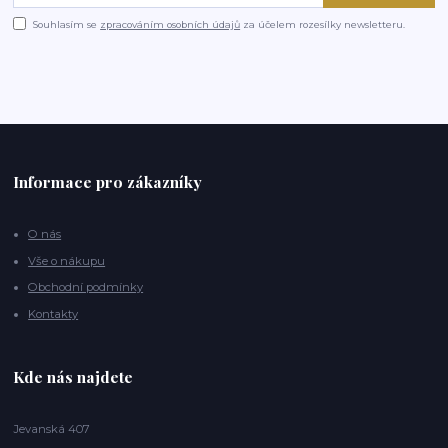
Souhlasím se
zpracováním osobních údajů
za účelem rozesílky newsletteru.
Informace pro zákazníky
O nás
Vše o nákupu
Obchodní podmínky
Kontakty
Kde nás najdete
Jevanská 407