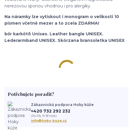
nerezovou sponou vhodnou i pro alergiky.
Na náramky lze vytiskout i monogram o velikosti 10
písmen včetně mezer a to zcela ZDARMA!
bőr karkötõ Unisex. Leather bangle UNISEX.
Lederarmband UNISEX. Skórzana bransoletka UNISEX
Potřebujete poradit?
Zákaznická podpora Hoky kůže
+420 732 292 232
(Po-Pá, 9-18 hod.)
info@hoky-kuze.cz