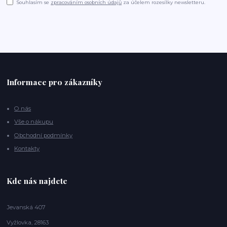
Souhlasím se
zpracováním osobních údajů
za účelem rozesílky newsletteru.
Informace pro zákazníky
O nás
Vše o nákupu
Obchodní podmínky
Kontakty
Kde nás najdete
Jevanská 407
Vyžlovka, 28163