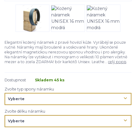
Elegantní kožený náramek z pravé hovězí kůže. Vyrábějí se pouze
ručně. Náramky mají broušené a voskované hrany. Ukončené
elegantní magnetickou nerezovou sponou vhodnou i pro alergiky.
Na náramky lze vytiskout i monogram o velikosti 10 písmen včetně
mezer a to zcela ZDARMA! bőr karkötõ Unisex. Leathe...
celý popis
Dostupnost
Skladem 45 ks
Zvolte typ spony náramku
Zvolte délku náramku