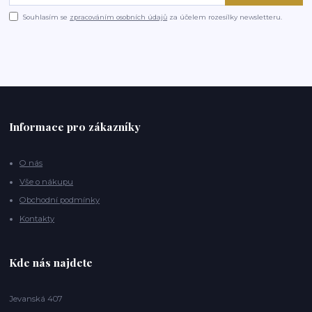
Souhlasím se
zpracováním osobních údajů
za účelem rozesílky newsletteru.
Informace pro zákazníky
O nás
Vše o nákupu
Obchodní podmínky
Kontakty
Kde nás najdete
Jevanská 407