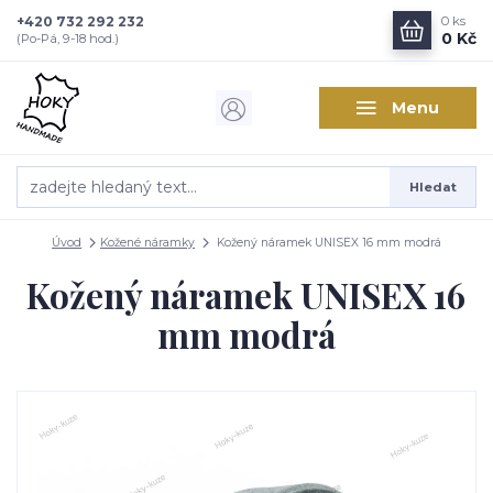
+420 732 292 232
0
ks
0 Kč
(Po-Pá, 9-18 hod.)
Menu
Hledat
Úvod
Kožené náramky
Kožený náramek UNISEX 16 mm modrá
Kožený náramek UNISEX 16
mm modrá