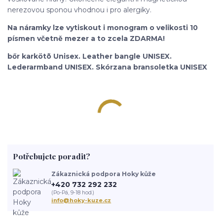
nerezovou sponou vhodnou i pro alergiky.
Na náramky lze vytiskout i monogram o velikosti 10
písmen včetně mezer a to zcela ZDARMA!
bőr karkötõ Unisex. Leather bangle UNISEX.
Lederarmband UNISEX. Skórzana bransoletka UNISEX
Potřebujete poradit?
Zákaznická podpora Hoky kůže
+420 732 292 232
(Po-Pá, 9-18 hod.)
info@hoky-kuze.cz