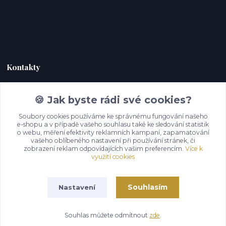
Kontakty
Zákaznická podpora Hoky kůže
🍪 Jak byste rádi své cookies?
+420 732 292 232
(Po-Pá, 9-18 hod.)
Soubory cookies používáme ke správnému fungování našeho
e-shopu a v případě vašeho souhlasu také ke sledování statistik
o webu, měření efektivity reklamních kampaní, zapamatování
info@hoky-kuze.cz
vašeho oblíbeného nastavení při používání stránek, či
zobrazení reklam odpovídajících vašim preferencím.
Více k
využití cookies
Souhlasím
Nastavení
Souhlas můžete odmítnout
zde
.
Vytvořeno na
Eshop-rychle.cz