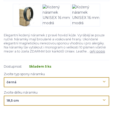
Elegantní kožený náramek z pravé hovězí kůže. Vyrábějí se pouze
ručně. Náramky mají broušené a voskované hrany. Ukončené
elegantní magnetickou nerezovou sponou vhodnou i pro alergiky.
Na náramky lze vytiskout i monogram o velikosti 10 písmen včetně
mezer a to zcela ZDARMA! bőr karkötõ Unisex. Leathe...
celý popis
Dostupnost
Skladem 5 ks
Zvolte typ spony náramku
Zvolte délku náramku