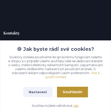
Kontakty
Zákaznická podpora Hoky kůže
🍪 Jak byste rádi své cookies?
+420 732 292 232
(Po-Pá, 9-18 hod.)
Soubory cookies používáme ke správnému fungování našeho
e-shopu a v případě vašeho souhlasu také ke sledování statistik
o webu, měření efektivity reklamních kampaní, zapamatování
info@hoky-kuze.cz
vašeho oblíbeného nastavení při používání stránek, či
zobrazení reklam odpovídajících vašim preferencím.
Více k
využití cookies
Souhlasím
Nastavení
Souhlas můžete odmítnout
zde
.
Vytvořeno na
Eshop-rychle.cz