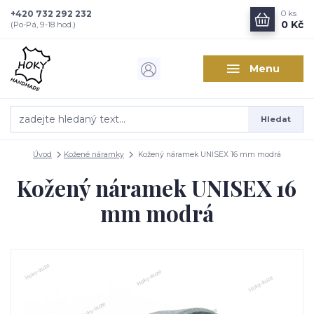
+420 732 292 232
0
ks
0 Kč
(Po-Pá, 9-18 hod.)
Menu
Hledat
Úvod
Kožené náramky
Kožený náramek UNISEX 16 mm modrá
Kožený náramek UNISEX 16
mm modrá