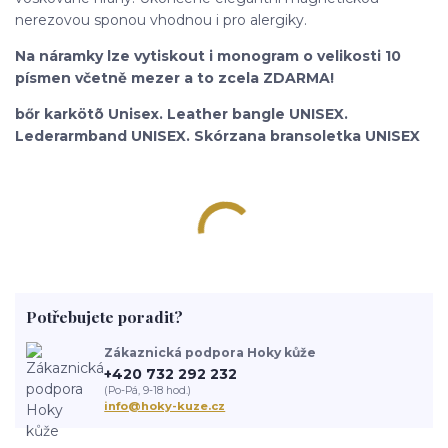
nerezovou sponou vhodnou i pro alergiky.
Na náramky lze vytiskout i monogram o velikosti 10
písmen včetně mezer a to zcela ZDARMA!
bőr karkötõ Unisex. Leather bangle UNISEX.
Lederarmband UNISEX. Skórzana bransoletka UNISEX
Potřebujete poradit?
Zákaznická podpora Hoky kůže
+420 732 292 232
(Po-Pá, 9-18 hod.)
info@hoky-kuze.cz