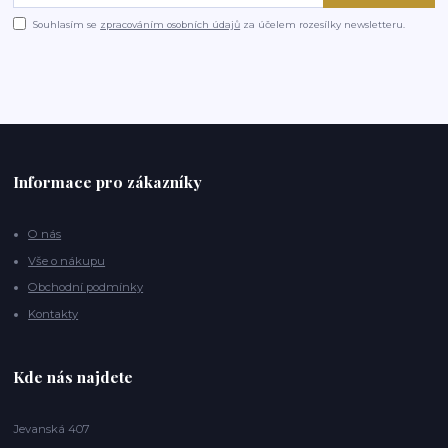
Souhlasím se
zpracováním osobních údajů
za účelem rozesílky newsletteru.
Informace pro zákazníky
O nás
Vše o nákupu
Obchodní podmínky
Kontakty
Kde nás najdete
Jevanská 407