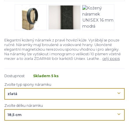
Elegantní kožený náramek z pravé hovězí kůže. Vyrábějí se pouze
ručně. Náramky mají broušené a voskované hrany. Ukončené
elegantní magnetickou nerezovou sponou vhodnou i pro alergiky.
Na náramky lze vytiskout i monogram o velikosti 10 písmen včetně
mezer a to zcela ZDARMA! bőr karkötõ Unisex. Leathe...
celý popis
Dostupnost
Skladem 5 ks
Zvolte typ spony náramku
Zvolte délku náramku