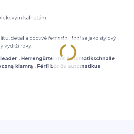
 oblekovým kalhotám
itu, detail a poctivé řemeslo. Hodí se jako stylový
ý vydrží roky.
leader . Herrengürtel mit Automatikschnalle
czną klamrą . Férfi bőr öv automatikus