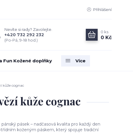
Přihlášení
Nevíte si rady? Zavolejte.
0
ks
+420 732 292 232
0 Kč
(Po-Pá, 9-18 hod.)
ia Fun Kožené doplňky
Více
í kůže cognac
vězí kůže cognac
pánský pásek – nadčasová kvalita pro každý den
otřídním koženým páskem, který spojuje tradiční