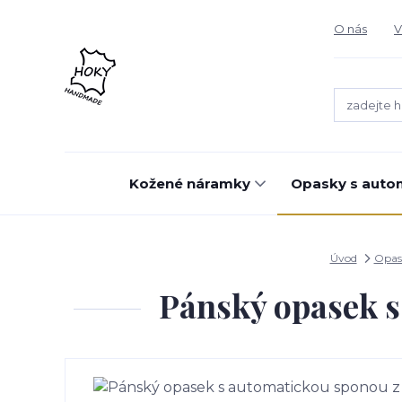
O nás
V
Kožené náramky
Opasky s auto
Úvod
Opas
Pánský opasek s