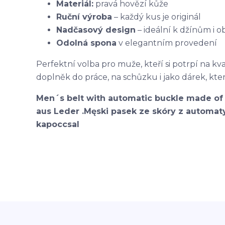
Materiál:
pravá hovězí kůže
Ruční výroba
– každý kus je originál
Nadčasový design
– ideální k džínům i
Odolná spona
v elegantním provedení
Perfektní volba pro muže, kteří si potrpí na kval
doplněk do práce, na schůzku i jako dárek, kter
Men´s belt with automatic buckle made of 
aus Leder .Męski pasek ze skóry z automaty
kapoccsal