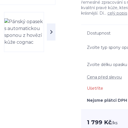
řemeslné zpracování s 
kvalitní pravé kůže, kte
krásnější. Dí...
celý popis
Dostupnost
Zvolte typ spony op
Zvolte délku opasku
Cena před slevou
Ušetříte
Nejsme plátci DPH
1 799 Kč
/
ks