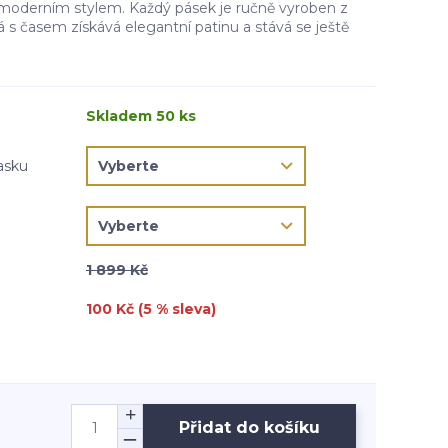
moderním stylem. Každý pásek je ručně vyroben z
rá s časem získává elegantní patinu a stává se ještě
Skladem 50 ks
asku
1 899 Kč
100 Kč (
5
% sleva)
Přidat do košíku