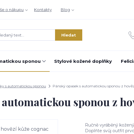
še o nákupu
Kontakty
Blog
Hledat
matickou sponou
Stylové kožené doplňky
Felic
ky s automatickou sponou
Pánský opasek s automatickou sponou z hověz
 automatickou sponou z ho
Ručně vyráběný kožený 
Doplňte svůj outfit prv