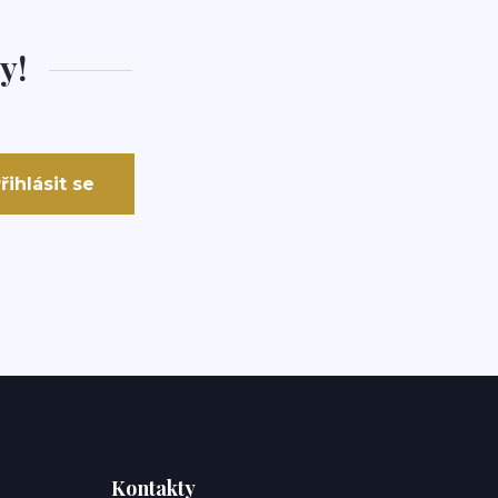
y!
řihlásit se
Kontakty