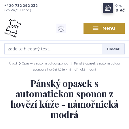
+420 732 292 232
0
ks
0 Kč
(Po-Pá, 9-18 hod.)
Menu
Hledat
Úvod
Opasky s automatickou sponou
Pánský opasek s automatickou
sponou z hovězí kůže - námořnická modrá
Pánský opasek s
automatickou sponou z
hovězí kůže - námořnická
modrá