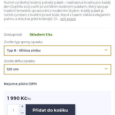
Ručně vyráběný kožený pánský pásek – nadčasová kvalita pro každý
den Doplňte svůj outfit prvotřídním koženým páskem, který spojuje
tradiční řemeslné zpracování s moderním stylem. Každý pásek je
ručně vyroben z kvalitní pravé kůže, která s časem získává elegantní
patinu a stává se ještě krásnější. Dí...
celý popis
Dostupnost
Skladem 5 ks
Zvolte typ spony opasku
Zvolte délku opasku
Nejsme plátci DPH
1 990 Kč
/
ks
Přidat do košíku