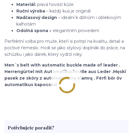
Materiál:
pravá hovězí kůže
Ruční výroba
– každý kus je originál
Nadčasový design
– ideální k džínům i oblekovým
kalhotám
Odolná spona
v elegantním provedení
Perfektní volba pro muže, kteří si potrpí na kvalitu, detail a
poctivé řemeslo. Hodí se jako stylový doplněk do práce, na
schůzku i jako dárek, který vydrží roky.
Men´s belt with automatic buckle made of leader .
Herrengürtel mit Automatikschnalle aus Leder .Męski
pasek ze skóry z automatyczną klamrą . Férfi bőr öv
automatikus kapoccsal
Potřebujete poradit?