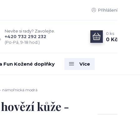
Přihlášení
Nevíte si rady? Zavolejte.
0
ks
+420 732 292 232
0 Kč
(Po-Pá, 9-18 hod.)
ia Fun Kožené doplňky
Více
 - námořnická modrá
hovězí kůže -