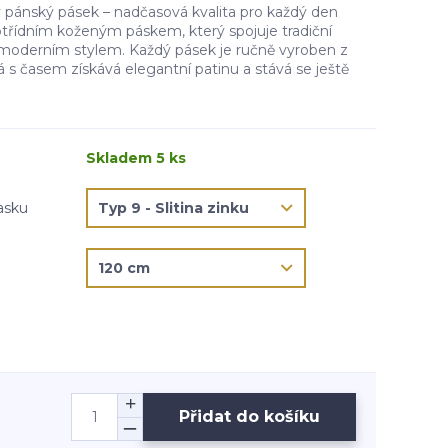
pánský pásek – nadčasová kvalita pro každý den
otřídním koženým páskem, který spojuje tradiční
moderním stylem. Každý pásek je ručně vyroben z
rá s časem získává elegantní patinu a stává se ještě
Skladem 5 ks
asku
Přidat do košíku