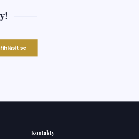
y!
řihlásit se
Kontakty