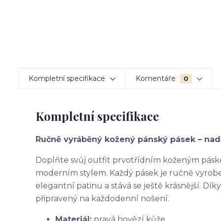
Kompletní specifikace
Komentáře
0
Kompletní specifikace
Ručně vyráběný kožený pánský pásek – nad
Doplňte svůj outfit prvotřídním koženým páske
moderním stylem. Každý pásek je ručně vyroben
elegantní patinu a stává se ještě krásnější. Dí
připravený na každodenní nošení.
Materiál:
pravá hovězí kůže