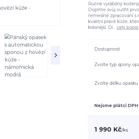
Ručně vyráběný kožený 
Doplňte svůj outfit prv
řemeslné zpracování s 
kvalitní pravé kůže, kte
krásnější. Dí...
celý popis
Dostupnost
Zvolte typ spony op
Zvolte délku opasku
Nejsme plátci DPH
1 990 Kč
/
ks