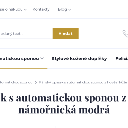
še o nákupu
Kontakty
Blog
Hledat
matickou sponou
Stylové kožené doplňky
Felic
utomatickou sponou
Pánský opasek s automatickou sponou z hovězí kůže
k s automatickou sponou z 
námořnická modrá