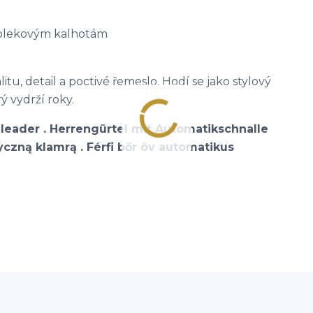
 oblekovým kalhotám
itu, detail a poctivé řemeslo. Hodí se jako stylový
ý vydrží roky.
leader . Herrengürtel mit Automatikschnalle
czną klamrą . Férfi bőr öv automatikus