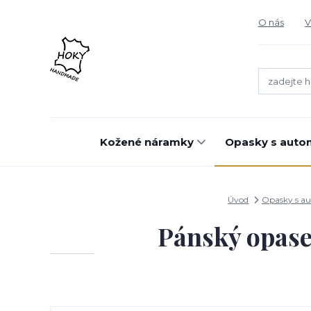
O nás
V
Kožené náramky
Opasky s auto
Úvod
Opasky s a
Pánský opase