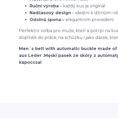
Ruční výroba
– každý kus je originál
Nadčasový design
– ideální k džínům i
Odolná spona
v elegantním provedení
Perfektní volba pro muže, kteří si potrpí na kval
doplněk do práce, na schůzku i jako dárek, kter
Men´s belt with automatic buckle made of 
aus Leder .Męski pasek ze skóry z automaty
kapoccsal