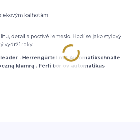
 oblekovým kalhotám
itu, detail a poctivé řemeslo. Hodí se jako stylový
ý vydrží roky.
leader . Herrengürtel mit Automatikschnalle
czną klamrą . Férfi bőr öv automatikus