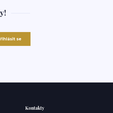
y!
řihlásit se
Kontakty