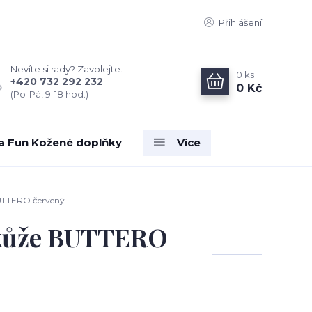
Přihlášení
Nevíte si rady? Zavolejte.
0
ks
+420 732 292 232
0 Kč
(Po-Pá, 9-18 hod.)
ia Fun Kožené doplňky
Více
BUTTERO červený
 kůže BUTTERO