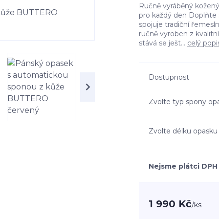
Ručně vyráběný kožený
pro každý den Doplňte 
spojuje tradiční řemes
ručně vyroben z kvalitn
stává se ješt...
celý popi
Dostupnost
Zvolte typ spony op
Zvolte délku opasku
Nejsme plátci DPH
1 990 Kč
/
ks