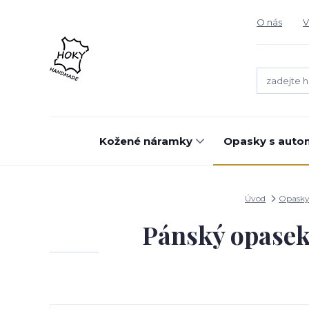
O nás
V
Kožené náramky
Opasky s auto
Úvod
Opasky
Pánský opase