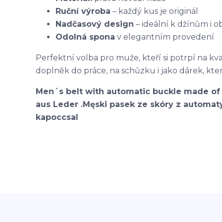
Ruční výroba
– každý kus je originál
Nadčasový design
– ideální k džínům i
Odolná spona
v elegantním provedení
Perfektní volba pro muže, kteří si potrpí na kval
doplněk do práce, na schůzku i jako dárek, kter
Men´s belt with automatic buckle made of 
aus Leder .Męski pasek ze skóry z automaty
kapoccsal