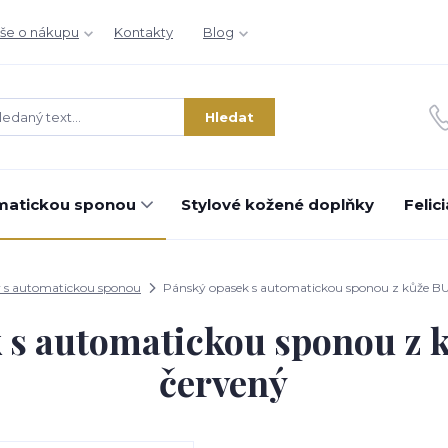
še o nákupu
Kontakty
Blog
Hledat
matickou sponou
Stylové kožené doplňky
Felic
 s automatickou sponou
Pánský opasek s automatickou sponou z kůže 
k s automatickou sponou z
červený