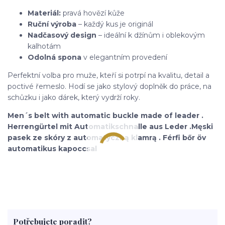
Materiál:
pravá hovězí kůže
Ruční výroba
– každý kus je originál
Nadčasový design
– ideální k džínům i oblekovým
kalhotám
Odolná spona
v elegantním provedení
Perfektní volba pro muže, kteří si potrpí na kvalitu, detail a
poctivé řemeslo. Hodí se jako stylový doplněk do práce, na
schůzku i jako dárek, který vydrží roky.
Men´s belt with automatic buckle made of leader .
Herrengürtel mit Automatikschnalle aus Leder .Męski
pasek ze skóry z automatyczną klamrą . Férfi bőr öv
automatikus kapoccsal
Potřebujete poradit?