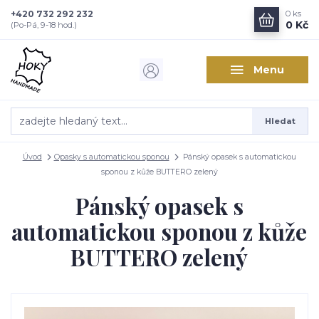
+420 732 292 232
0
ks
0 Kč
(Po-Pá, 9-18 hod.)
Menu
Hledat
Úvod
Opasky s automatickou sponou
Pánský opasek s automatickou
sponou z kůže BUTTERO zelený
Pánský opasek s
automatickou sponou z kůže
BUTTERO zelený