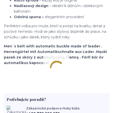
Ruční výroba
– každý kus je originál
Nadčasový design
– ideální k džínům i oblekovým
kalhotám
Odolná spona
v elegantním provedení
Perfektní volba pro muže, kteří si potrpí na kvalitu, detail a
poctivé řemeslo. Hodí se jako stylový doplněk do práce, na
schůzku i jako dárek, který vydrží roky.
Men´s belt with automatic buckle made of leader .
Herrengürtel mit Automatikschnalle aus Leder .Męski
pasek ze skóry z automatyczną klamrą . Férfi bőr öv
automatikus kapoccsal
Potřebujete poradit?
Zákaznická podpora Hoky kůže