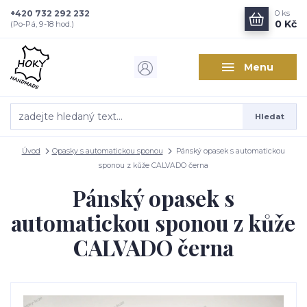
+420 732 292 232
0
ks
0 Kč
(Po-Pá, 9-18 hod.)
Menu
Hledat
Úvod
Opasky s automatickou sponou
Pánský opasek s automatickou
sponou z kůže CALVADO černa
Pánský opasek s
automatickou sponou z kůže
CALVADO černa