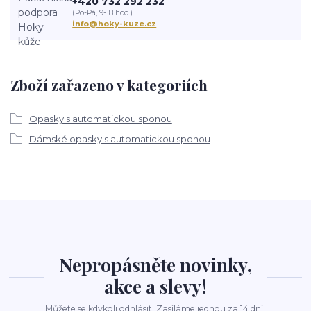
+420 732 292 232
(Po-Pá, 9-18 hod.)
info@hoky-kuze.cz
Zboží zařazeno v kategoriích
Opasky s automatickou sponou
Dámské opasky s automatickou sponou
Nepropásněte novinky,
akce a slevy!
Můžete se kdykoli odhlásit. Zasíláme jednou za 14 dní.