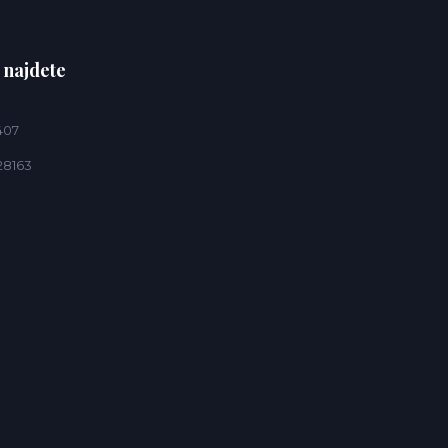
 najdete
407
28163