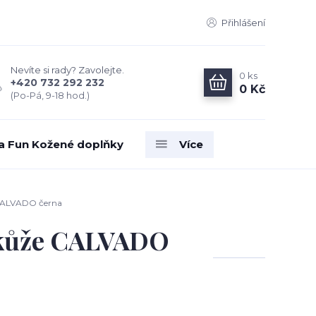
Přihlášení
Nevíte si rady? Zavolejte.
0
ks
+420 732 292 232
0 Kč
(Po-Pá, 9-18 hod.)
ia Fun Kožené doplňky
Více
 CALVADO černa
 kůže CALVADO