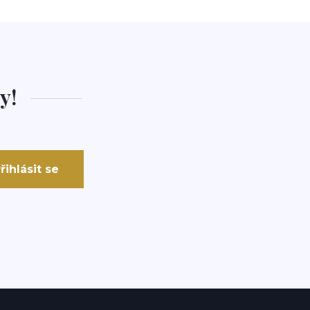
y!
řihlásit se