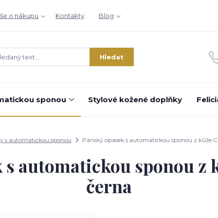
še o nákupu
Kontakty
Blog
Hledat
matickou sponou
Stylové kožené doplňky
Felic
y s automatickou sponou
Pánský opasek s automatickou sponou z kůže
k s automatickou sponou z
černa