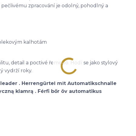
ky pečlivému zpracování je odolný, pohodlný a
 oblekovým kalhotám
itu, detail a poctivé řemeslo. Hodí se jako stylový
ý vydrží roky.
leader . Herrengürtel mit Automatikschnalle
czną klamrą . Férfi bőr öv automatikus