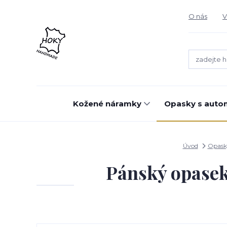
O nás
V
Kožené náramky
Opasky s auto
Úvod
Opask
Pánský opase