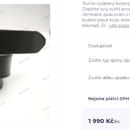
Ručně vyráběný kožený 
Doplňte svůj outfit prv
řemeslné zpracování s 
kvalitní pravé kůže, kte
krásnější. Dí...
celý popis
Dostupnost
Zvolte typ spony op
Zvolte délku opasku
Nejsme plátci DPH
1 990 Kč
/
ks