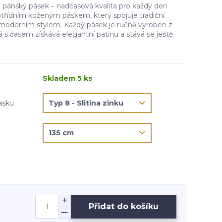
pánský pásek – nadčasová kvalita pro každý den
otřídním koženým páskem, který spojuje tradiční
moderním stylem. Každý pásek je ručně vyroben z
rá s časem získává elegantní patinu a stává se ještě
Skladem 5 ks
asku
Přidat do košíku