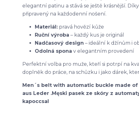
elegantní patinu a stává se ještě krásnější. Dí
připravený na každodenní nošení.
Materiál:
pravá hovězí kůže
Ruční výroba
– každý kus je originál
Nadčasový design
– ideální k džínům i
Odolná spona
v elegantním provedení
Perfektní volba pro muže, kteří si potrpí na kval
doplněk do práce, na schůzku i jako dárek, kter
Men´s belt with automatic buckle made of 
aus Leder .Męski pasek ze skóry z automaty
kapoccsal