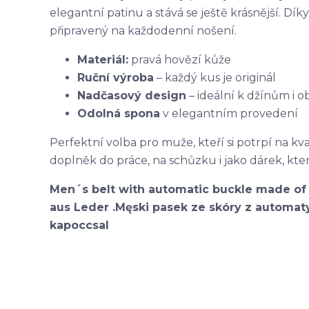
elegantní patinu a stává se ještě krásnější. Dí
připravený na každodenní nošení.
Materiál:
pravá hovězí kůže
Ruční výroba
– každý kus je originál
Nadčasový design
– ideální k džínům i
Odolná spona
v elegantním provedení
Perfektní volba pro muže, kteří si potrpí na kval
doplněk do práce, na schůzku i jako dárek, kter
Men´s belt with automatic buckle made of 
aus Leder .Męski pasek ze skóry z automaty
kapoccsal