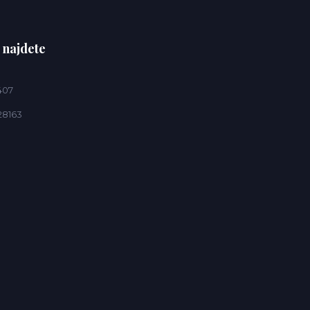
 najdete
407
28163