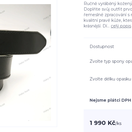
Ručně vyráběný kožený 
Doplňte svůj outfit prv
řemeslné zpracování s 
kvalitní pravé kůže, kte
krásnější. Dí...
celý popis
Dostupnost
Zvolte typ spony op
Zvolte délku opasku
Nejsme plátci DPH
1 990 Kč
/
ks