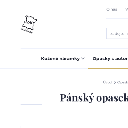
O nás
V
Kožené náramky
Opasky s auto
Úvod
Opask
Pánský opase