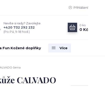
Přihlášení
Nevíte si rady? Zavolejte.
0
ks
+420 732 292 232
0 Kč
(Po-Pá, 9-18 hod.)
ia Fun Kožené doplňky
Více
 CALVADO černa
 kůže CALVADO