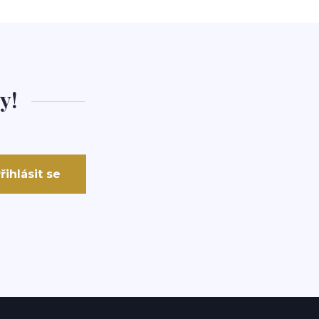
y!
řihlásit se