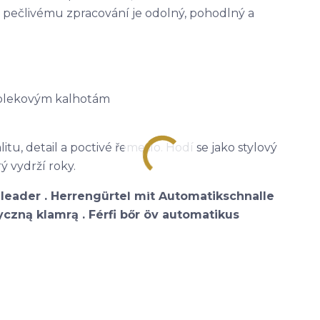
ky pečlivému zpracování je odolný, pohodlný a
 oblekovým kalhotám
itu, detail a poctivé řemeslo. Hodí se jako stylový
ý vydrží roky.
leader . Herrengürtel mit Automatikschnalle
czną klamrą . Férfi bőr öv automatikus