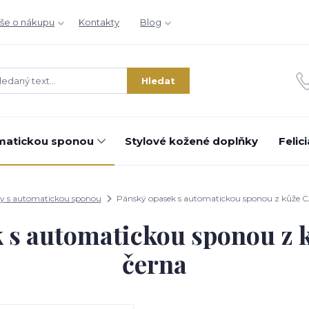
še o nákupu
Kontakty
Blog
Hledat
matickou sponou
Stylové kožené doplňky
Felic
y s automatickou sponou
Pánský opasek s automatickou sponou z kůže
k s automatickou sponou z
černa