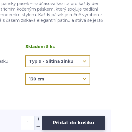
pánský pásek – nadčasová kvalita pro každý den
otřídním koženým páskem, který spojuje tradiční
moderním stylem. Každý pásek je ručně vyroben z
rá s časem získává elegantní patinu a stává se ještě
Skladem 5 ks
asku
Přidat do košíku