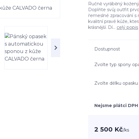
Ručně vyráběný kožený 
Doplňte svůj outfit prv
řemeslné zpracování s 
kvalitní pravé kůže, kte
krásnější. Dí...
celý popis
Dostupnost
Zvolte typ spony op
Zvolte délku opasku
Nejsme plátci DPH
2 500 Kč
/
ks