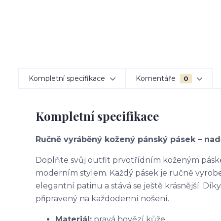
Kompletní specifikace
Komentáře
0
Kompletní specifikace
Ručně vyráběný kožený pánský pásek – nad
Doplňte svůj outfit prvotřídním koženým páske
moderním stylem. Každý pásek je ručně vyroben
elegantní patinu a stává se ještě krásnější. Dí
připravený na každodenní nošení.
Materiál:
pravá hovězí kůže