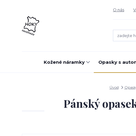
O nás
V
Kožené náramky
Opasky s auto
Úvod
Opask
Pánský opase