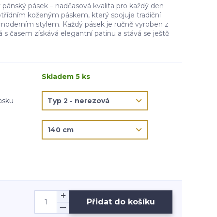
pánský pásek – nadčasová kvalita pro každý den
otřídním koženým páskem, který spojuje tradiční
moderním stylem. Každý pásek je ručně vyroben z
rá s časem získává elegantní patinu a stává se ještě
Skladem 5 ks
asku
Přidat do košíku