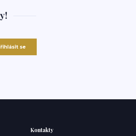
y!
řihlásit se
Kontakty