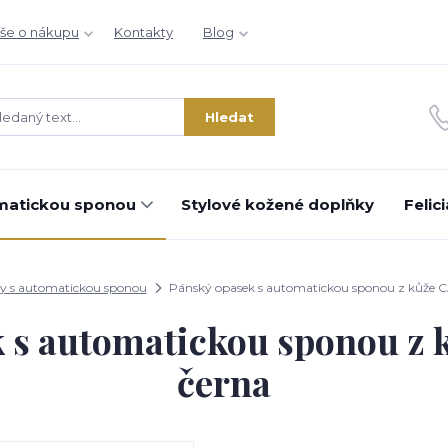
še o nákupu
Kontakty
Blog
Hledat
matickou sponou
Stylové kožené doplňky
Felic
y s automatickou sponou
Pánský opasek s automatickou sponou z kůže
k s automatickou sponou z
černa