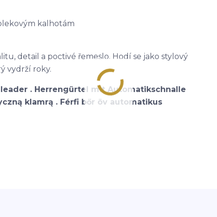
 oblekovým kalhotám
itu, detail a poctivé řemeslo. Hodí se jako stylový
ý vydrží roky.
leader . Herrengürtel mit Automatikschnalle
czną klamrą . Férfi bőr öv automatikus