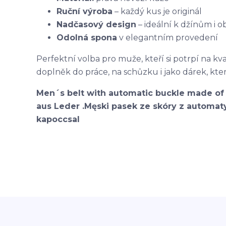
Ruční výroba
– každý kus je originál
Nadčasový design
– ideální k džínům i
Odolná spona
v elegantním provedení
Perfektní volba pro muže, kteří si potrpí na kval
doplněk do práce, na schůzku i jako dárek, kter
Men´s belt with automatic buckle made of 
aus Leder .Męski pasek ze skóry z automaty
kapoccsal