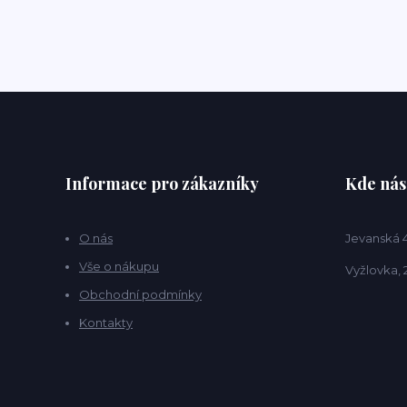
Informace pro zákazníky
Kde nás
O nás
Jevanská 
Vše o nákupu
Vyžlovka, 
Obchodní podmínky
Kontakty