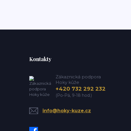
Kontakty
Zákaznická podpora
Hoky kůže
+420 732 292 232
(Po-Pá, 9-18 hod.)
info@hoky-kuze.cz