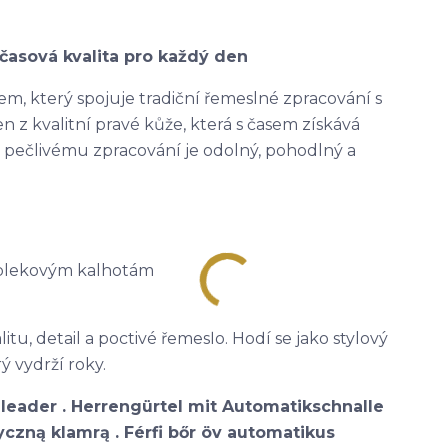
časová kvalita pro každý den
m, který spojuje tradiční řemeslné zpracování s
 z kvalitní pravé kůže, která s časem získává
ky pečlivému zpracování je odolný, pohodlný a
 oblekovým kalhotám
itu, detail a poctivé řemeslo. Hodí se jako stylový
ý vydrží roky.
leader . Herrengürtel mit Automatikschnalle
czną klamrą . Férfi bőr öv automatikus