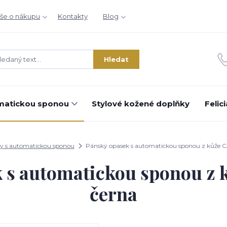
še o nákupu
Kontakty
Blog
Hledat
matickou sponou
Stylové kožené doplňky
Felic
y s automatickou sponou
Pánský opasek s automatickou sponou z kůže
k s automatickou sponou z
černa