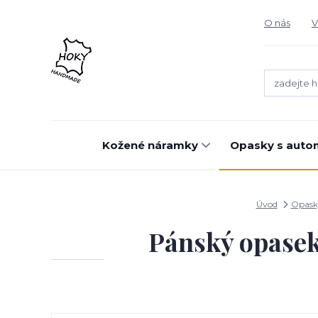
O nás
V
Kožené náramky
Opasky s auto
Úvod
Opask
Pánský opase