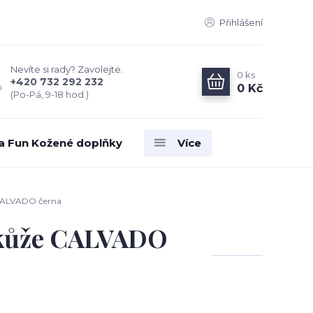
Přihlášení
Nevíte si rady? Zavolejte.
0
ks
+420 732 292 232
0 Kč
(Po-Pá, 9-18 hod.)
ia Fun Kožené doplňky
Více
 CALVADO černa
 kůže CALVADO