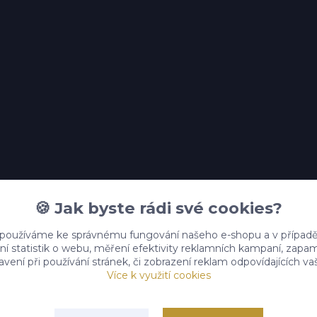
🍪 Jak byste rádi své cookies?
 používáme ke správnému fungování našeho e-shopu a v případě
ní statistik o webu, měření efektivity reklamních kampaní, zap
vení při používání stránek, či zobrazení reklam odpovídajících v
Více k využití cookies