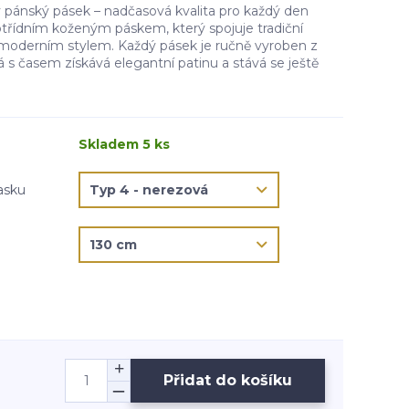
pánský pásek – nadčasová kvalita pro každý den
otřídním koženým páskem, který spojuje tradiční
moderním stylem. Každý pásek je ručně vyroben z
rá s časem získává elegantní patinu a stává se ještě
Skladem 5 ks
asku
Přidat do košíku