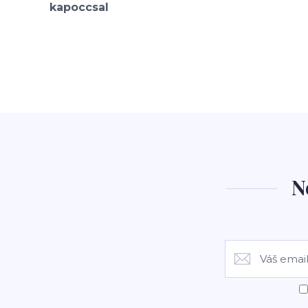
kapoccsal
N