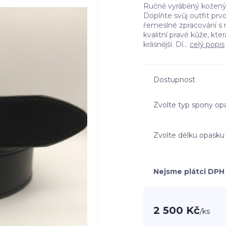
Ručně vyráběný kožený 
Doplňte svůj outfit prv
řemeslné zpracování s 
kvalitní pravé kůže, kte
krásnější. Dí...
celý popis
Dostupnost
Zvolte typ spony op
Zvolte délku opasku
Nejsme plátci DPH
2 500 Kč
/
ks