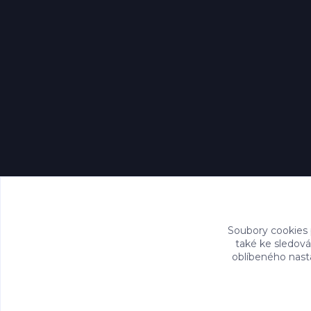
Soubory cookies
také ke sledová
oblíbeného nasta