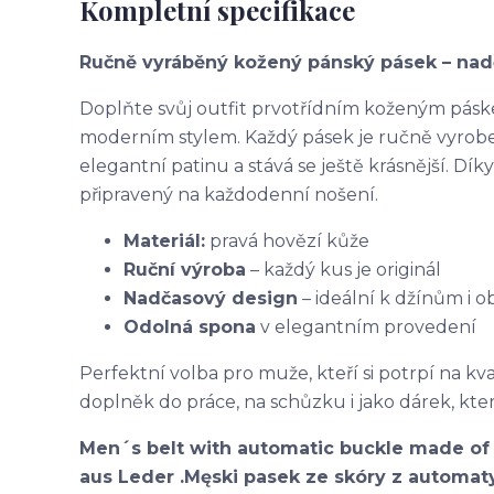
Kompletní specifikace
Ručně vyráběný kožený pánský pásek – nad
Doplňte svůj outfit prvotřídním koženým páske
moderním stylem. Každý pásek je ručně vyroben
elegantní patinu a stává se ještě krásnější. Dí
připravený na každodenní nošení.
Materiál:
pravá hovězí kůže
Ruční výroba
– každý kus je originál
Nadčasový design
– ideální k džínům i
Odolná spona
v elegantním provedení
Perfektní volba pro muže, kteří si potrpí na kval
doplněk do práce, na schůzku i jako dárek, kter
Men´s belt with automatic buckle made of 
aus Leder .Męski pasek ze skóry z automaty