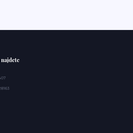
 najdete
407
28163