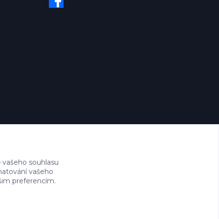
 vašeho souhlasu
amatování vašeho
ašim preferencím.