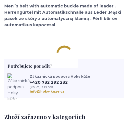
Men´s belt with automatic buckle made of leader .
Herrengürtel mit Automatikschnalle aus Leder .Męski
pasek ze skóry z automatyczną klamrą . Férfi bőr öv
automatikus kapoccsal
Potřebujete poradit?
Zákaznická podpora Hoky kůže
+420 732 292 232
(Po-Pá, 9-18 hod.)
info@hoky-kuze.cz
Zboží zařazeno v kategoriích