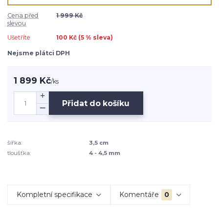
Cena před
1 999 Kč
slevou
Ušetříte
100 Kč (
5
% sleva)
Nejsme plátci DPH
1 899 Kč
/
ks
Přidat do košíku
šířka:
3,5 cm
tloušťka:
4 - 4,5 mm
Kompletní specifikace
Komentáře
0