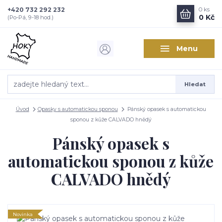
+420 732 292 232
0
ks
0 Kč
(Po-Pá, 9-18 hod.)
Menu
Hledat
Úvod
Opasky s automatickou sponou
Pánský opasek s automatickou
sponou z kůže CALVADO hnědý
Pánský opasek s
automatickou sponou z kůže
CALVADO hnědý
Novinka