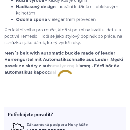
Ruční výroba
– každý kus je originál
Nadčasový design
– ideální k džínům i oblekovým
kalhotám
Odolná spona
v elegantním provedení
Perfektní volba pro muže, kteří si potrpí na kvalitu, detail a
poctivé řemeslo. Hodí se jako stylový doplněk do práce, na
schůzku i jako dárek, který vydrží roky.
Men´s belt with automatic buckle made of leader .
Herrengürtel mit Automatikschnalle aus Leder .Męski
pasek ze skóry z automatyczną klamrą . Férfi bőr öv
automatikus kapoccsal
Potřebujete poradit?
Zákaznická podpora Hoky kůže