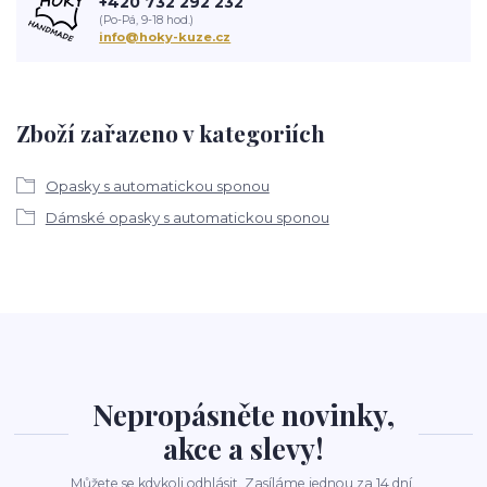
+420 732 292 232
(Po-Pá, 9-18 hod.)
info@hoky-kuze.cz
Zboží zařazeno v kategoriích
Opasky s automatickou sponou
Dámské opasky s automatickou sponou
Nepropásněte novinky,
akce a slevy!
Můžete se kdykoli odhlásit. Zasíláme jednou za 14 dní.