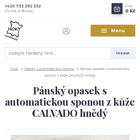
+420 732 292 232
0
ks
0 Kč
(Po-Pá, 9-18 hod.)
Menu
Hledat
Úvod
Opasky s automatickou sponou
Pánský opasek s automatickou
sponou z kůže CALVADO hnědý
Pánský opasek s
automatickou sponou z kůže
CALVADO hnědý