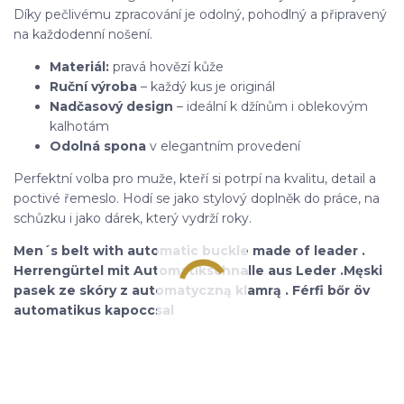
Díky pečlivému zpracování je odolný, pohodlný a připravený
na každodenní nošení.
Materiál:
pravá hovězí kůže
Ruční výroba
– každý kus je originál
Nadčasový design
– ideální k džínům i oblekovým
kalhotám
Odolná spona
v elegantním provedení
Perfektní volba pro muže, kteří si potrpí na kvalitu, detail a
poctivé řemeslo. Hodí se jako stylový doplněk do práce, na
schůzku i jako dárek, který vydrží roky.
Men´s belt with automatic buckle made of leader .
Herrengürtel mit Automatikschnalle aus Leder .Męski
pasek ze skóry z automatyczną klamrą . Férfi bőr öv
automatikus kapoccsal