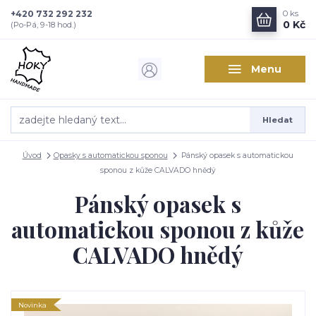
+420 732 292 232
0
ks
0 Kč
(Po-Pá, 9-18 hod.)
Menu
Hledat
Úvod
Opasky s automatickou sponou
Pánský opasek s automatickou
sponou z kůže CALVADO hnědý
Pánský opasek s
automatickou sponou z kůže
CALVADO hnědý
Novinka